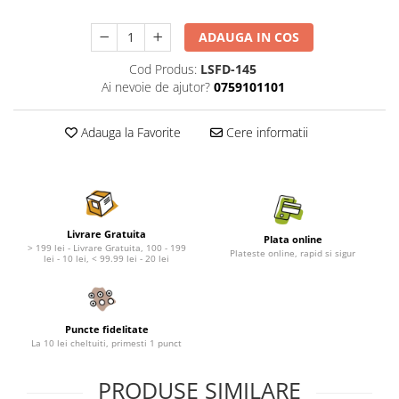
Nature's Protection Superior Care
Nature's Protection
Nature's Protection
Lifestyle
ADAUGA IN COS
Royal Canin
Taste of The Wild
Cod Produs:
LSFD-145
Hill's
Catit
Ai nevoie de ajutor?
0759101101
Brit Premium
Signature7
Nuevo
Acana
Adauga la Favorite
Cere informatii
Brit Care
Gourmet
Piper
Pro Plan
Fresh Farm
Brit Care
Carpathian Pet Food
Brit Premium
Araton
Felix
Livrare Gratuita
Plata online
> 199 lei - Livrare Gratuita, 100 - 199
Plateste online, rapid si sigur
Lovely Hunter
Hill's
lei - 10 lei, < 99.99 lei - 20 lei
Bult
Nuevo
Proof
Tomi
Platinum
Wise
Puncte fidelitate
La 10 lei cheltuiti, primesti 1 punct
Wise
Carpathian Pet Food
Josera
Fresh Farm
PRODUSE SIMILARE
Igiena Caini
Proof