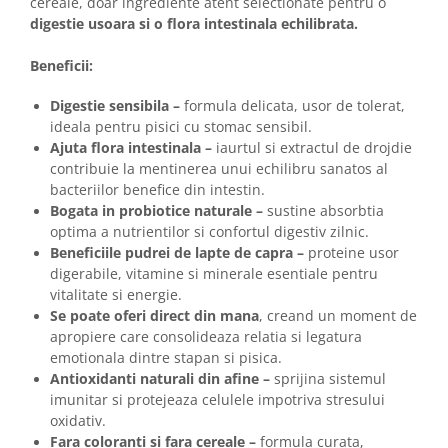
cereale, doar ingrediente atent selectionate pentru o
digestie usoara si o flora intestinala echilibrata.
Beneficii:
Digestie sensibila –
formula delicata, usor de tolerat,
ideala pentru pisici cu stomac sensibil.
Ajuta flora intestinala –
iaurtul si extractul de drojdie
contribuie la mentinerea unui echilibru sanatos al
bacteriilor benefice din intestin.
Bogata in probiotice naturale –
sustine absorbtia
optima a nutrientilor si confortul digestiv zilnic.
Beneficiile pudrei de lapte de capra –
proteine usor
digerabile, vitamine si minerale esentiale pentru
vitalitate si energie.
Se poate oferi direct din mana
, creand un moment de
apropiere care consolideaza relatia si legatura
emotionala dintre stapan si pisica.
Antioxidanti naturali din afine –
sprijina sistemul
imunitar si protejeaza celulele impotriva stresului
oxidativ.
Fara coloranti si fara cereale –
formula curata,