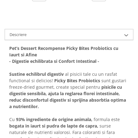
Solutii educative si antistres
Sisaluri si Ansambluri de Joaca
Pisici
Hrana Raw
Nisip, Silicat si Asternuturi pentru
Pisici
Descriere
Litiere si Accesorii
Jucarii Pisici
Pet’s Dessert Recompense Picky Bites Probiotics cu
Iaurt si Afine
Genti, Custi Transport
- Digestie echilibrata si Confort Intestinal -
Castroane, Boluri si Accesorii
Antiparazitare
Sustine echilibrul digestiv
al pisicii tale cu un rasfat
functional si delicios!
Picky Bites Probiotics
sunt gustari
Solutii educative si antistres
freeze-dried gourmet, create special pentru
pisicile cu
Lese, zgarzi si hamuri
digestie sensibila, ajuta la reglarea florei intestinale,
reduc disconfortul digestiv si sprijina absorbtia optima
Diete Veterinare Pisici
a nutrientilor.
Cu
93% ingrediente de origine animala,
formula este
bogata in iaurt si pudra de lapte de capra,
surse
naturale de nutrienti valorosi. Fara coloranti si fara