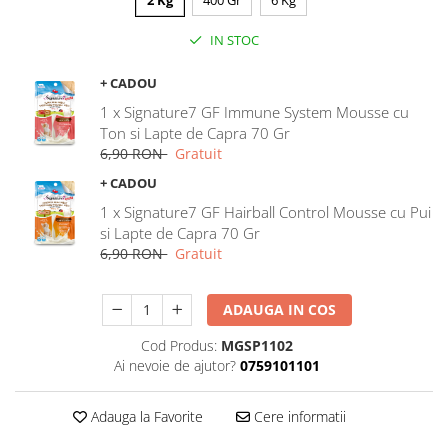
2 Kg
400 Gr
6 Kg
Nature's Protection Superior Care
Nature's Protection
Nature's Protection
Lifestyle
IN STOC
Royal Canin
Taste of The Wild
Hill's
Catit
+ CADOU
Brit Premium
Signature7
1 x Signature7 GF Immune System Mousse cu
Nuevo
Acana
Ton si Lapte de Capra 70 Gr
6,90 RON
Gratuit
Brit Care
Gourmet
Piper
Pro Plan
+ CADOU
Fresh Farm
Brit Care
1 x Signature7 GF Hairball Control Mousse cu Pui
si Lapte de Capra 70 Gr
Carpathian Pet Food
Brit Premium
6,90 RON
Gratuit
Araton
Felix
Lovely Hunter
Hill's
ADAUGA IN COS
Bult
Nuevo
Proof
Tomi
Cod Produs:
MGSP1102
Platinum
Wise
Ai nevoie de ajutor?
0759101101
Wise
Carpathian Pet Food
Adauga la Favorite
Cere informatii
Josera
Fresh Farm
Igiena Caini
Proof