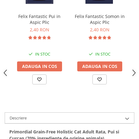
Solutii educative si antistres
Sisaluri si Ansambluri de Joaca
Pisici
Hrana Raw
Felix Fantastic Pui in
Felix Fantastic Somon in
G
Nisip, Silicat si Asternuturi pentru
Aspic Plic
Aspic Plic
Pisici
2,40 RON
2,40 RON
Litiere si Accesorii
Jucarii Pisici
IN STOC
IN STOC
Genti, Custi Transport
Castroane, Boluri si Accesorii
ADAUGA IN COS
ADAUGA IN COS
Antiparazitare
Solutii educative si antistres
Lese, zgarzi si hamuri
Diete Veterinare Pisici
Descriere
Primordial Grain-Free Holistic Cat Adult Rata, Pui si
Curcan (70% ingrediente de origine animala)