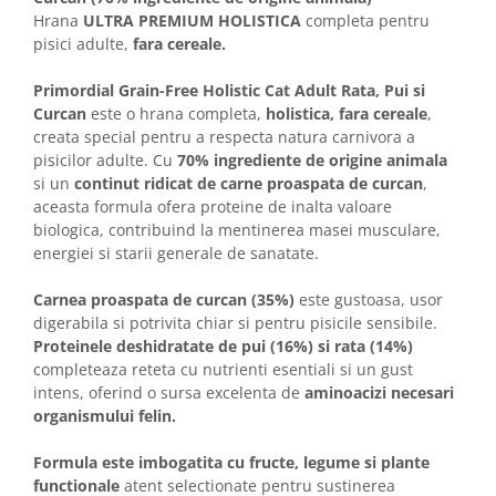
Hrana
ULTRA PREMIUM HOLISTICA
completa pentru
pisici adulte,
fara cereale.
Primordial Grain-Free Holistic Cat Adult Rata, Pui si
Curcan
este o hrana completa,
holistica, fara cereale
,
creata special pentru a respecta natura carnivora a
pisicilor adulte. Cu
70% ingrediente de origine animala
si un
continut ridicat de carne proaspata de curcan
,
aceasta formula ofera proteine de inalta valoare
biologica, contribuind la mentinerea masei musculare,
energiei si starii generale de sanatate.
Carnea proaspata de curcan (35%)
este gustoasa, usor
digerabila si potrivita chiar si pentru pisicile sensibile.
Proteinele deshidratate de pui (16%) si rata (14%)
completeaza reteta cu nutrienti esentiali si un gust
intens, oferind o sursa excelenta de
aminoacizi necesari
organismului felin.
Formula este imbogatita cu fructe, legume si plante
functionale
atent selectionate pentru sustinerea