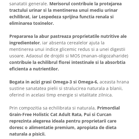
sanatatii generale.
Merisorul contribuie la protejarea
tractului urinar si la mentinerea unui mediu urinar
echilibrat, iar Lespedeza sprijina functia renala si
eliminarea toxinelor.
Prepararea la abur pastreaza proprietatile nutritive ale
ingredientelor
, iar absenta cerealelor ajuta la
mentinerea unui indice glicemic redus si a unei digestii
usoare. Adaosul de drojdii si MOS (manan-oligozaharide)
contribuie la echilibrul florei intestinale si la absorbtia
eficienta a nutrientilor.
Bogata in acizi grasi Omega-3 si Omega-6,
aceasta hrana
sustine sanatatea pielii si stralucirea naturala a blanii,
oferind in acelasi timp energie si vitalitate zilnica.
Prin compozitia sa echilibrata si naturala,
Primordial
Grain-Free Holistic Cat Adult Rata, Pui si Curcan
reprezinta alegerea ideala pentru proprietarii care
doresc o alimentatie premium, apropiata de dieta
naturala a pisicii.