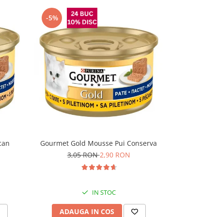
-5%
can
Gourmet Gold Mousse Pui Conserva
Felix Fanta
3,05 RON
2,90 RON
IN STOC
ADAUGA IN COS
ADAU