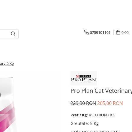
0759101101
0,00
ary 5 Kg
Pro Plan Cat Veterinar
229,90 RON
205,00 RON
Pret / Kg:
41,00 RON / KG
Greutate
:
5 Kg