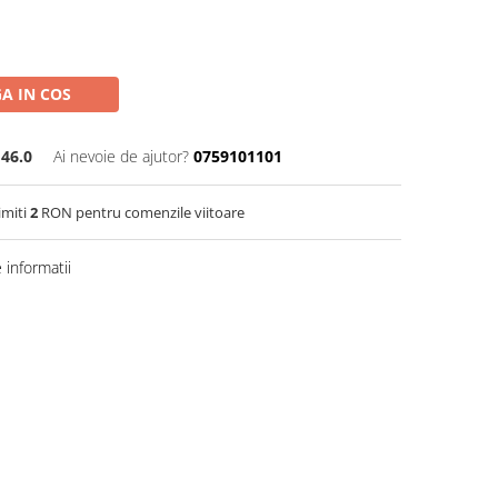
A IN COS
46.0
Ai nevoie de ajutor?
0759101101
imiti
2
RON pentru comenzile viitoare
informatii