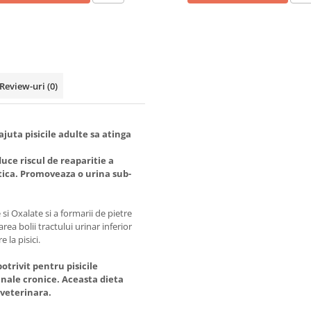
Review-uri
(0)
juta pisicile adulte sa atinga
uce riscul de reaparitie a
patica. Promoveaza o urina sub-
 si Oxalate si a formarii de pietre
ea bolii tractului urinar inferior
 la pisici.
otrivit pentru pisicile
 renale cronice. Aceasta dieta
veterinara.