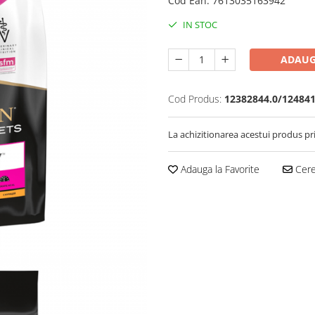
Cod Ean
:
7613035163942
IN STOC
ADAUG
Cod Produs:
12382844.0/124841
La achizitionarea acestui produs pr
Adauga la Favorite
Cere 