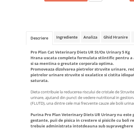
Ingrediente
Analiza
Ghid Hranire
Descriere
Pro Plan Cat Veterinary Diets UR St/Ox Urinary 5 Kg
Hrana uscata completa formulata stiintific pentru a a
si sa mentina o greutate corporala optima.
Promoveaza dizolvarea pietrelor struvite urinare, red
pietrelor urinare struvite si oxalatice si cistita idio
saturata.
Dieta contribuie la reducerea riscului de cristale de Struvite
urinare, ajutand din punct de vedere nutritional in gestionar
(FLUTD), una dintre cele mai frecvente cauze ale bolii urinare
Purina Pro Plan Veterinary Diets UR Urinary nu este p
gestante, puii de pisica in crestere si pisicile cu boli
trebuie administrata intotdeauna sub supraveghere 