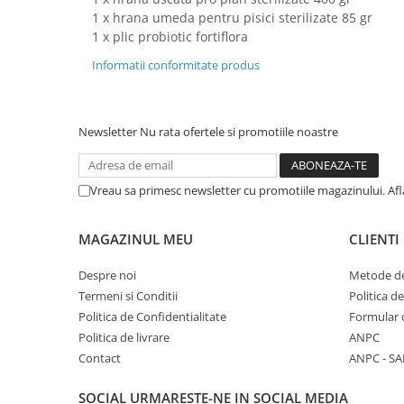
Solutii educative si antistres
Sisaluri si Ansambluri de Joaca
1 x hrana umeda pentru pisici sterilizate 85 gr
Pisici
1 x plic probiotic fortiflora
Hrana Raw
Nisip, Silicat si Asternuturi pentru
Informatii conformitate produs
Pisici
Litiere si Accesorii
Newsletter
Nu rata ofertele si promotiile noastre
Jucarii Pisici
Genti, Custi Transport
Castroane, Boluri si Accesorii
Vreau sa primesc newsletter cu promotiile magazinului. Af
Antiparazitare
MAGAZINUL MEU
CLIENTI
Solutii educative si antistres
Lese, zgarzi si hamuri
Despre noi
Metode de
Termeni si Conditii
Politica d
Diete Veterinare Pisici
Politica de Confidentialitate
Formular 
Politica de livrare
ANPC
Contact
ANPC - SA
SOCIAL
URMARESTE-NE IN SOCIAL MEDIA