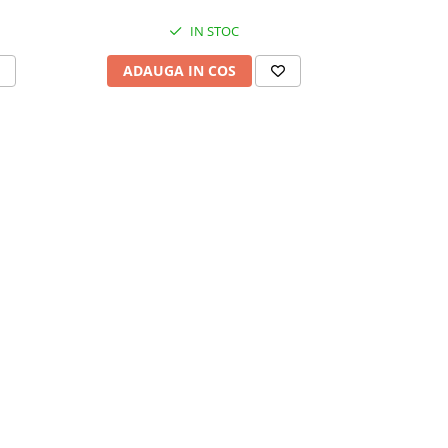
IN STOC
ADAUGA IN COS
ADAU