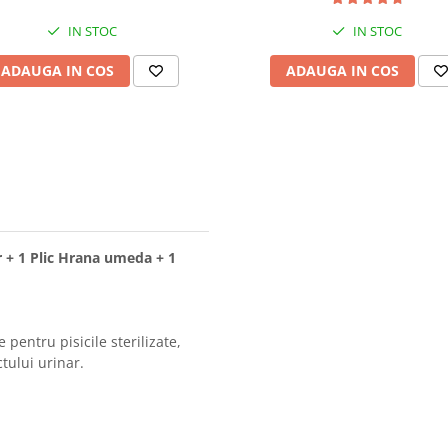
IN STOC
IN STOC
ADAUGA IN COS
ADAUGA IN COS
r + 1 Plic Hrana umeda + 1
pentru pisicile sterilizate,
ctului urinar.