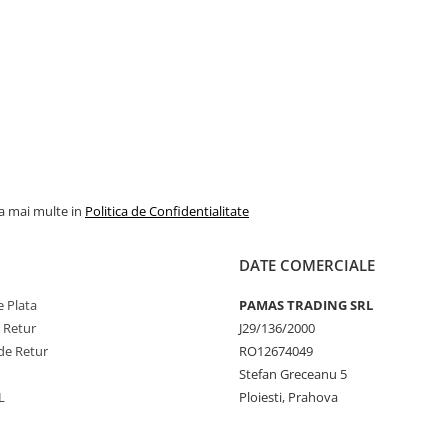
la mai multe in
Politica de Confidentialitate
DATE COMERCIALE
 Plata
PAMAS TRADING SRL
e Retur
J29/136/2000
de Retur
RO12674049
Stefan Greceanu 5
L
Ploiesti, Prahova