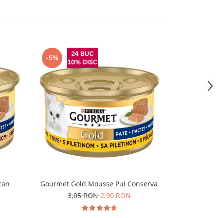
-5%
can
Gourmet Gold Mousse Pui Conserva
Felix Fanta
3,05 RON
2,90 RON