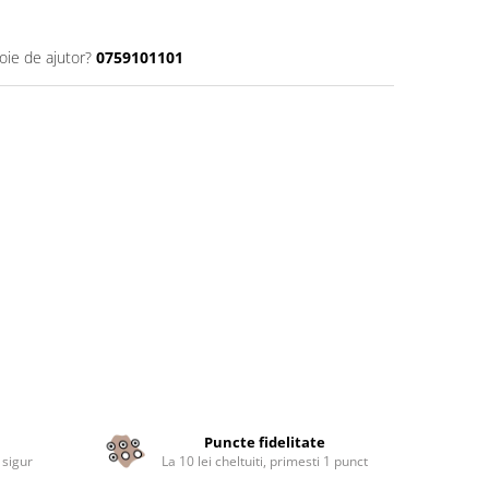
oie de ajutor?
0759101101
Puncte fidelitate
 sigur
La 10 lei cheltuiti, primesti 1 punct