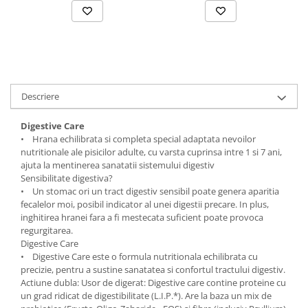
Solutii educative si antistres
Sisaluri si Ansambluri de Joaca
Pisici
Hrana Raw
Nisip, Silicat si Asternuturi pentru
Pisici
Litiere si Accesorii
Descriere
Jucarii Pisici
Genti, Custi Transport
Digestive Care
• Hrana echilibrata si completa special adaptata nevoilor
Castroane, Boluri si Accesorii
nutritionale ale pisicilor adulte, cu varsta cuprinsa intre 1 si 7 ani,
Antiparazitare
ajuta la mentinerea sanatatii sistemului digestiv
Sensibilitate digestiva?
Solutii educative si antistres
• Un stomac ori un tract digestiv sensibil poate genera aparitia
fecalelor moi, posibil indicator al unei digestii precare. In plus,
Lese, zgarzi si hamuri
inghitirea hranei fara a fi mestecata suficient poate provoca
Diete Veterinare Pisici
regurgitarea.
Digestive Care
• Digestive Care este o formula nutritionala echilibrata cu
precizie, pentru a sustine sanatatea si confortul tractului digestiv.
Actiune dubla: Usor de digerat: Digestive care contine proteine cu
un grad ridicat de digestibilitate (L.I.P.*). Are la baza un mix de