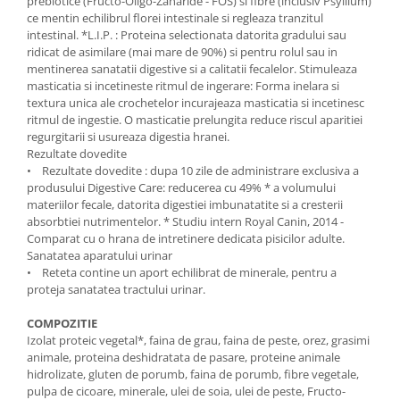
prebiotice (Fructo-Oligo-Zaharide - FOS) si fibre (inclusiv Psyllium)
ce mentin echilibrul florei intestinale si regleaza tranzitul
intestinal. *L.I.P. : Proteina selectionata datorita gradului sau
ridicat de asimilare (mai mare de 90%) si pentru rolul sau in
mentinerea sanatatii digestive si a calitatii fecalelor. Stimuleaza
masticatia si incetineste ritmul de ingerare: Forma inelara si
textura unica ale crochetelor incurajeaza masticatia si incetinesc
ritmul de ingestie. O masticatie prelungita reduce riscul aparitiei
regurgitarii si usureaza digestia hranei.
Rezultate dovedite
• Rezultate dovedite : dupa 10 zile de administrare exclusiva a
produsului Digestive Care: reducerea cu 49% * a volumului
materiilor fecale, datorita digestiei imbunatatite si a cresterii
absorbtiei nutrimentelor. * Studiu intern Royal Canin, 2014 -
Comparat cu o hrana de intretinere dedicata pisicilor adulte.
Sanatatea aparatului urinar
• Reteta contine un aport echilibrat de minerale, pentru a
proteja sanatatea tractului urinar.
COMPOZITIE
Izolat proteic vegetal*, faina de grau, faina de peste, orez, grasimi
animale, proteina deshidratata de pasare, proteine animale
hidrolizate, gluten de porumb, faina de porumb, fibre vegetale,
pulpa de cicoare, minerale, ulei de soia, ulei de peste, Fructo-