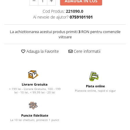
Nature's Protection Superior Care
Nature's Protection
ADAUGA IN COS
Nature's Protection
Lifestyle
Cod Produs:
221090.0
Royal Canin
Taste of The Wild
Ai nevoie de ajutor?
0759101101
Hill's
Catit
Brit Premium
Signature7
La achizitionarea acestui produs primiti
3
RON pentru comenzile
viitoare
Nuevo
Acana
Brit Care
Gourmet
Adauga la Favorite
Cere informatii
Piper
Pro Plan
Fresh Farm
Brit Care
Carpathian Pet Food
Brit Premium
Araton
Felix
Lovely Hunter
Hill's
Livrare Gratuita
Plata online
> 199 lei - Livrare Gratuita, 100 - 199
Bult
Nuevo
Plateste online, rapid si sigur
lei - 10 lei, < 99.99 lei - 20 lei
Proof
Tomi
Platinum
Wise
Wise
Carpathian Pet Food
Puncte fidelitate
La 10 lei cheltuiti, primesti 1 punct
Josera
Fresh Farm
Igiena Caini
Proof