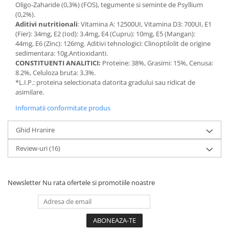
Oligo-Zaharide (0,3%) (FOS), tegumente si seminte de Psyllium
(0,2%).
Aditivi nutritionali
: Vitamina A: 12500UI, Vitamina D3: 700UI, E1
(Fier): 34mg, E2 (Iod): 3.4mg, E4 (Cupru): 10mg, E5 (Mangan):
44mg, E6 (Zinc): 126mg. Aditivi tehnologici: Clinoptilolit de origine
sedimentara: 10g.Antioxidanti.
CONSTITUENTI ANALITICI:
Proteine: 38%, Grasimi: 15%, Cenusa:
8.2%, Celuloza bruta: 3.3%.
*L.I.P.: proteina selectionata datorita gradului sau ridicat de
asimilare.
Informatii conformitate produs
Ghid Hranire
Review-uri
(16)
Newsletter
Nu rata ofertele si promotiile noastre