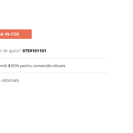
A IN COS
e de ajutor?
0759101101
imiti
3
RON pentru comenzile viitoare
informatii