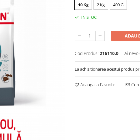
10 Kg
2 Kg
400 G
IN STOC
ADAUG
Cod Produs:
216110.0
Ai nevoi
La achizitionarea acestui produs pr
Adauga la Favorite
Cere 