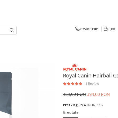
0759101101
0,00
Royal Canin Hairball C
1 Review
459,00 RON
394,00 RON
Pret / Kg:
39,40 RON / KG
Greutate
: