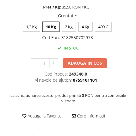
Nature's Protection Superior Care
Nature's Protection
Pret / Kg:
35,50 RON / KG
Nature's Protection
Lifestyle
Greutate
:
Royal Canin
Taste of The Wild
Hill's
Catit
1,2 Kg
10 Kg
2 Kg
4 Kg
400 G
Brit Premium
Signature7
Cod Ean
:
3182550702973
Nuevo
Acana
Brit Care
Gourmet
IN STOC
Piper
Pro Plan
ADAUGA IN COS
Fresh Farm
Brit Care
Carpathian Pet Food
Brit Premium
Cod Produs:
249340.0
Araton
Felix
Ai nevoie de ajutor?
0759101101
Lovely Hunter
Hill's
Bult
Nuevo
La achizitionarea acestui produs primiti
3
RON pentru comenzile
viitoare
Proof
Tomi
Platinum
Wise
Adauga la Favorite
Cere informatii
Wise
Carpathian Pet Food
Josera
Fresh Farm
Igiena Caini
Proof