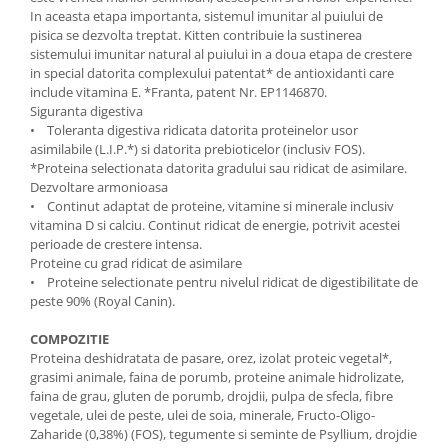
In aceasta etapa importanta, sistemul imunitar al puiului de
pisica se dezvolta treptat. Kitten contribuie la sustinerea
sistemului imunitar natural al puiului in a doua etapa de crestere
in special datorita complexului patentat* de antioxidanti care
include vitamina E. *Franta, patent Nr. EP1146870.
Siguranta digestiva
• Toleranta digestiva ridicata datorita proteinelor usor
asimilabile (L.I.P.*) si datorita prebioticelor (inclusiv FOS).
*Proteina selectionata datorita gradului sau ridicat de asimilare.
Dezvoltare armonioasa
• Continut adaptat de proteine, vitamine si minerale inclusiv
vitamina D si calciu. Continut ridicat de energie, potrivit acestei
perioade de crestere intensa.
Proteine cu grad ridicat de asimilare
• Proteine selectionate pentru nivelul ridicat de digestibilitate de
peste 90% (Royal Canin).
COMPOZITIE
Proteina deshidratata de pasare, orez, izolat proteic vegetal*,
grasimi animale, faina de porumb, proteine animale hidrolizate,
faina de grau, gluten de porumb, drojdii, pulpa de sfecla, fibre
vegetale, ulei de peste, ulei de soia, minerale, Fructo-Oligo-
Zaharide (0,38%) (FOS), tegumente si seminte de Psyllium, drojdie