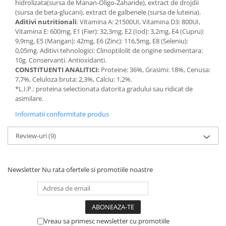
hidrolizata(sursa de Manan-Oligo-Zaharide), extract de drojdii
(sursa de beta-glucani), extract de galbenele (sursa de luteina).
Aditivi nutritionali
: Vitamina A: 21500UI, Vitamina D3: 800UI,
Vitamina E: 600mg, E1 (Fier): 32,3mg, E2 (Iod): 3,2mg, E4 (Cupru):
9,9mg, E5 (Mangan): 42mg, E6 (Zinc): 116,5mg, E8 (Seleniu):
0,05mg. Aditivi tehnologici: Clinoptilolit de origine sedimentara:
10g. Conservanti. Antioxidanti.
CONSTITUENTI ANALITICI:
Proteine: 36%, Grasimi: 18%, Cenusa:
7,7%, Celuloza bruta: 2,3%, Calciu: 1,2%.
*L.I.P.: proteina selectionata datorita gradului sau ridicat de
asimilare.
Informatii conformitate produs
Review-uri
(9)
Newsletter
Nu rata ofertele si promotiile noastre
Vreau sa primesc newsletter cu promotiile