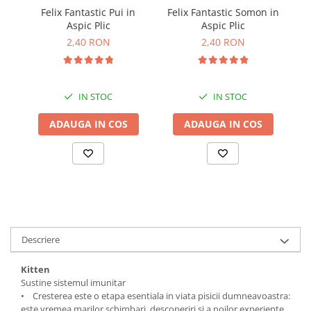
Solutii educative si antistres
Sisaluri si Ansambluri de Joaca
Felix Fantastic Pui in
Felix Fantastic Somon in
G
Pisici
Aspic Plic
Aspic Plic
Hrana Raw
2,40 RON
2,40 RON
Nisip, Silicat si Asternuturi pentru
Pisici
Litiere si Accesorii
IN STOC
IN STOC
Jucarii Pisici
ADAUGA IN COS
ADAUGA IN COS
Genti, Custi Transport
Castroane, Boluri si Accesorii
Antiparazitare
Solutii educative si antistres
Lese, zgarzi si hamuri
Diete Veterinare Pisici
Descriere
Kitten
Sustine sistemul imunitar
• Cresterea este o etapa esentiala in viata pisicii dumneavoastra:
este vremea marilor schimbari, descoperiri si a noilor experiente.