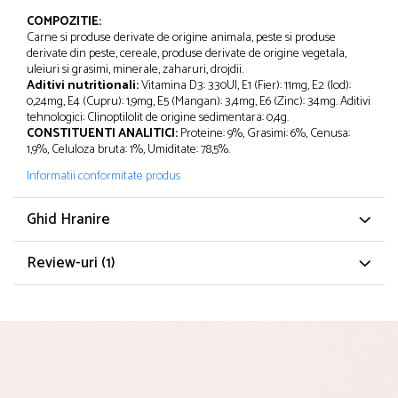
COMPOZITIE:
Carne si produse derivate de origine animala, peste si produse
derivate din peste, cereale, produse derivate de origine vegetala,
uleiuri si grasimi, minerale, zaharuri, drojdii.
Aditivi nutritionali:
Vitamina D3: 330UI, E1 (Fier): 11mg, E2 (Iod):
0,24mg, E4 (Cupru): 1,9mg, E5 (Mangan): 3,4mg, E6 (Zinc): 34mg. Aditivi
tehnologici: Clinoptilolit de origine sedimentara: 0,4g.
CONSTITUENTI ANALITICI:
Proteine: 9%, Grasimi: 6%, Cenusa:
1,9%, Celuloza bruta: 1%, Umiditate: 78,5%.
Informatii conformitate produs
Ghid Hranire
Review-uri
(1)