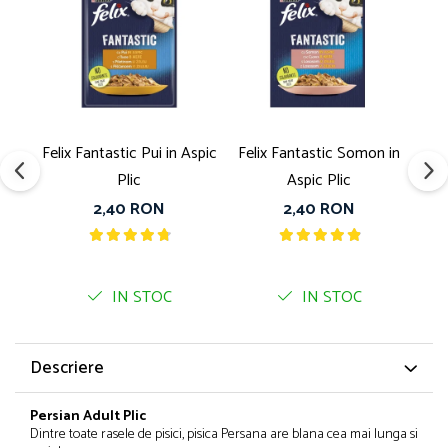
Bult
Diete Veterinare Caini
Araton
Suplimente Nutritive Caini
Lovely Hunter
Cosuri, Culcusuri si Perne
Igiena Pisici
Covorase Absorbante
Igiena Casei
Lese, zgarzi si hamuri
Felix Fantastic Pui in Aspic
Felix Fantastic Somon in
G
Sampoane si Balsamuri
Plic
Aspic Plic
Recompense si Delicii pentru Caini
Igiena Auriculara
2,40 RON
2,40 RON
Igiena Oculara
Lapte pentru Caini
Articole Periaj
Hainute Caini
Forfecute si Clesti
Jucarii Caini
Igiena Orala si Dentara
IN STOC
IN STOC
Educare si Dresaj
Igiena Blana si Piele
Genti, Custi Transport
Lapte pentru Pisici
Descriere
Castroane, Boluri si Accesorii
Suplimente Nutritive Pisici
Fantani si Adapatoare
Recompense si Delicii pentru Pisici
Persian Adult Plic
Antiparazitare
Cosuri, Culcusuri si Perne
Dintre toate rasele de pisici, pisica Persana are blana cea mai lunga si