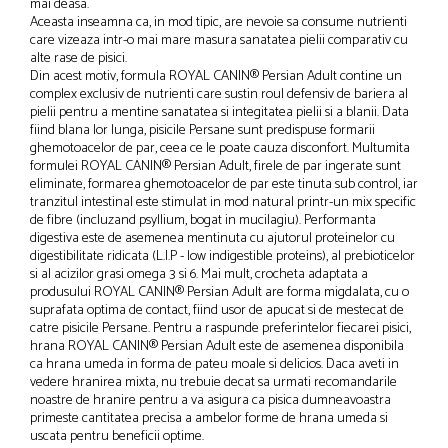
mai deasa.
Solutii educative si antistres
Sisaluri si Ansambluri de Joaca Pisici
Aceasta inseamna ca, in mod tipic, are nevoie sa consume nutrienti
care vizeaza intr-o mai mare masura sanatatea pielii comparativ cu
Hrana Raw
Nisip, Silicat si Asternuturi pentru Pisici
alte rase de pisici.
Litiere si Accesorii
Din acest motiv, formula ROYAL CANIN® Persian Adult contine un
complex exclusiv de nutrienti care sustin roul defensiv de bariera al
Jucarii Pisici
pielii pentru a mentine sanatatea si integitatea pielii si a blanii. Data
fiind blana lor lunga, pisicile Persane sunt predispuse formarii
Genti, Custi Transport
ghemotoacelor de par, ceea ce le poate cauza disconfort. Multumita
formulei ROYAL CANIN® Persian Adult, firele de par ingerate sunt
Castroane, Boluri si Accesorii
eliminate, formarea ghemotoacelor de par este tinuta sub control, iar
Antiparazitare
tranzitul intestinal este stimulat in mod natural printr-un mix specific
de fibre (incluzand psyllium, bogat in mucilagiu). Performanta
Solutii educative si antistres
digestiva este de asemenea mentinuta cu ajutorul proteinelor cu
digestibilitate ridicata (L.I.P - low indigestible proteins), al prebioticelor
Lese, zgarzi si hamuri
si al acizilor grasi omega 3 si 6. Mai mult, crocheta adaptata a
produsului ROYAL CANIN® Persian Adult are forma migdalata, cu o
Diete Veterinare Pisici
suprafata optima de contact, fiind usor de apucat si de mestecat de
catre pisicile Persane. Pentru a raspunde preferintelor fiecarei pisici,
hrana ROYAL CANIN® Persian Adult este de asemenea disponibila
ca hrana umeda in forma de pateu moale si delicios. Daca aveti in
vedere hranirea mixta, nu trebuie decat sa urmati recomandarile
noastre de hranire pentru a va asigura ca pisica dumneavoastra
primeste cantitatea precisa a ambelor forme de hrana umeda si
uscata pentru beneficii optime.