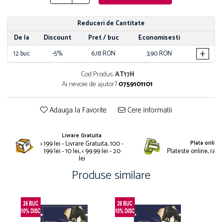
Nature's Protection Superior Care
Nature's Protection
Nature's Protection
Lifestyle
Reduceri de Cantitate
Royal Canin
Taste of The Wild
De la
Discount
Pret
/ buc
Economisesti
Hill's
Catit
+
Brit Premium
Signature7
12
buc
-5%
6,18 RON
3,90 RON
Nuevo
Acana
Cod Produs:
AT17H
Brit Care
Gourmet
Ai nevoie de ajutor?
0759101101
Piper
Pro Plan
Fresh Farm
Brit Care
Adauga la Favorite
Cere informatii
Carpathian Pet Food
Brit Premium
Araton
Felix
Livrare Gratuita
Lovely Hunter
Hill's
> 199 lei - Livrare Gratuita, 100 -
Plata online
199 lei - 10 lei, < 99.99 lei - 20
Plateste online, rapid
Bult
Nuevo
lei
Proof
Tomi
Produse similare
Platinum
Wise
Wise
Carpathian Pet Food
Josera
Fresh Farm
Igiena Caini
Proof