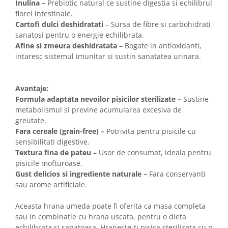
Inulina –
Prebiotic natural ce sustine digestia si echilibrul
florei intestinale.
Cartofi dulci deshidratati
– Sursa de fibre si carbohidrati
sanatosi pentru o energie echilibrata.
Afine si zmeura deshidratata –
Bogate in antioxidanti,
intaresc sistemul imunitar si sustin sanatatea urinara.
Avantaje:
Formula adaptata nevoilor pisicilor sterilizate –
Sustine
metabolismul si previne acumularea excesiva de
greutate.
Fara cereale (grain-free) –
Potrivita pentru pisicile cu
sensibilitati digestive.
Textura fina de pateu –
Usor de consumat, ideala pentru
pisicile mofturoase.
Gust delicios si ingrediente naturale –
Fara conservanti
sau arome artificiale.
Aceasta hrana umeda poate fi oferita ca masa completa
sau in combinatie cu hrana uscata, pentru o dieta
echilibrata si sanatoasa. Hraneste-ti pisica sterilizata cu o