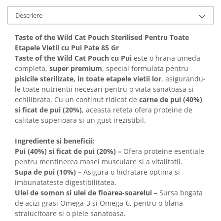
Solutii educative si antistres
Sisaluri si Ansambluri de Joaca
Descriere
Pisici
Hrana Raw
Nisip, Silicat si Asternuturi pentru
Taste of the Wild Cat Pouch Sterilised Pentru Toate
Pisici
Etapele Vietii cu Pui Pate 85 Gr
Litiere si Accesorii
Taste of the Wild Cat Pouch cu Pui
este o hrana umeda
completa,
super premium
, special formulata pentru
Jucarii Pisici
pisicile sterilizate, in toate etapele vietii lor
, asigurandu-
Genti, Custi Transport
le toate nutrientii necesari pentru o viata sanatoasa si
echilibrata. Cu un continut ridicat de
carne de pui (40%)
Castroane, Boluri si Accesorii
si ficat de pui (20%)
, aceasta reteta ofera proteine de
Antiparazitare
calitate superioara si un gust irezistibil.
Solutii educative si antistres
Ingrediente si beneficii:
Lese, zgarzi si hamuri
Pui (40%) si ficat de pui (20%) –
Ofera proteine esentiale
pentru mentinerea masei musculare si a vitalitatii.
Diete Veterinare Pisici
Supa de pui (10%) –
Asigura o hidratare optima si
imbunatateste digestibilitatea.
Ulei de somon si ulei de floarea-soarelui –
Sursa bogata
de acizi grasi Omega-3 si Omega-6, pentru o blana
stralucitoare si o piele sanatoasa.