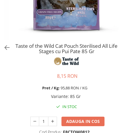
Pro Science
Brit Care
Decent
Brit Premium
Brit Premium
Acana
Brit Care
Orijen
Acana
Hill's
Pro Plan
Pro Plan
Taste of the Wild Cat Pouch Sterilised All Life
Dog Food
Platinum
Stages cu Pui Pate 85 Gr
Orijen
Josera
Hill's
Applaws
Josera
Cat Chow
8,15 RON
Platinum
Hrana Umeda Pisici
Dog Chow
Royal Canin
Pret / Kg:
95,88 RON / KG
Hrana Umeda Caini
Applaws
Variante
:
85 Gr
Naturo
BonaCibo
IN STOC
Taste of the Wild
Naturo
Isegrim
Cherie
ADAUGA IN COS
Inaba Churu
Ciao Inaba
Cod Produs:
F8CTOW0812