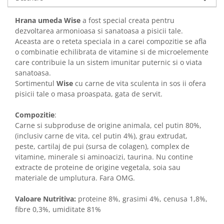
Solutii educative si antistres
Sisaluri si Ansambluri de Joaca
Pisici
Hrana umeda Wise
a fost special creata pentru
Hrana Raw
dezvoltarea armonioasa si sanatoasa a pisicii tale.
Nisip, Silicat si Asternuturi pentru
Aceasta are o reteta speciala in a carei compozitie se afla
Pisici
o combinatie echilibrata de vitamine si de microelemente
Litiere si Accesorii
care contribuie la un sistem imunitar puternic si o viata
sanatoasa.
Jucarii Pisici
Sortimentul
Wise
cu carne de vita sculenta in sos ii ofera
Genti, Custi Transport
pisicii tale o masa proaspata, gata de servit.
Castroane, Boluri si Accesorii
Compozitie
:
Antiparazitare
Carne si subproduse de origine animala, cel putin 80%,
Solutii educative si antistres
(inclusiv carne de vita, cel putin 4%), grau extrudat,
peste, cartilaj de pui (sursa de colagen), complex de
Lese, zgarzi si hamuri
vitamine, minerale si aminoacizi, taurina. Nu contine
Diete Veterinare Pisici
extracte de proteine de origine vegetala, soia sau
materiale de umplutura. Fara OMG.
Valoare Nutritiva:
proteine 8%, grasimi 4%, cenusa 1,8%,
fibre 0,3%, umiditate 81%