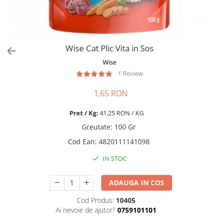
Pro Science
Brit Care
Decent
Brit Premium
Brit Premium
Acana
Brit Care
Orijen
Wise Cat Plic Vita in Sos
Acana
Hill's
Wise
Pro Plan
Pro Plan
1 Review
Dog Food
Platinum
Orijen
Josera
1,65 RON
Hill's
Applaws
Pret / Kg:
41,25 RON / KG
Josera
Cat Chow
Greutate
:
100 Gr
Platinum
Hrana Umeda Pisici
Dog Chow
Cod Ean
:
4820111141098
Royal Canin
Hrana Umeda Caini
Applaws
IN STOC
Naturo
BonaCibo
Taste of the Wild
Naturo
ADAUGA IN COS
Isegrim
Cherie
Cod Produs:
10405
Inaba Churu
Ciao Inaba
Ai nevoie de ajutor?
0759101101