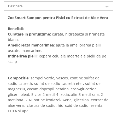
Solutii educative si antistres
Sisaluri si Ansambluri de Joaca
Descriere
Pisici
Hrana Raw
Nisip, Silicat si Asternuturi pentru
ZooSmart Sampon pentru Pisici cu Extract de Aloe Vera
Pisici
Beneficii:
Litiere si Accesorii
Curatare in profunzime:
curata, hidrateaza si hraneste
Jucarii Pisici
blana.
Amelioreaza mancarimea
: ajuta la ameliorarea pielii
Genti, Custi Transport
uscate, mancarime.
Castroane, Boluri si Accesorii
Intinerirea pielii:
Repara celulele moarte ale pielii de pe
scalp
Antiparazitare
Solutii educative si antistres
Compozitie:
sampol verde, vascos, contine sulfat de
Lese, zgarzi si hamuri
sodiu Laureth, sulfat de sodiu Laureth eter, sulfat de
Diete Veterinare Pisici
magneziu, cocamidopropil betaina, coco-glucozida,
gliceril oleat, 5-clor-2-metil-4-izotiazolin-3-metil-ona, 2-
metilona. 2H-Contine izotiazol-3-ona, glicerina, extract de
aloe vera, clorura de sodiu, hidroxid de sodiu, esenta,
EDTA si apa.