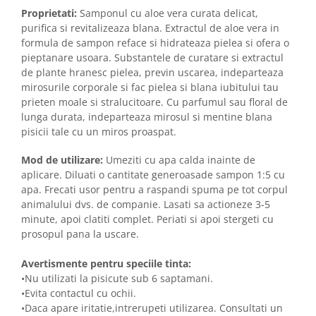
Proprietati:
Samponul cu aloe vera curata delicat,
purifica si revitalizeaza blana. Extractul de aloe vera in
formula de sampon reface si hidrateaza pielea si ofera o
pieptanare usoara. Substantele de curatare si extractul
de plante hranesc pielea, previn uscarea, indeparteaza
mirosurile corporale si fac pielea si blana iubitului tau
prieten moale si stralucitoare. Cu parfumul sau floral de
lunga durata, indeparteaza mirosul si mentine blana
pisicii tale cu un miros proaspat.
Mod de utilizare:
Umeziti cu apa calda inainte de
aplicare. Diluati o cantitate generoasade sampon 1:5 cu
apa. Frecati usor pentru a raspandi spuma pe tot corpul
animalului dvs. de companie. Lasati sa actioneze 3-5
minute, apoi clatiti complet. Periati si apoi stergeti cu
prosopul pana la uscare.
Avertismente pentru speciile tinta:
•Nu utilizati la pisicute sub 6 saptamani.
•Evita contactul cu ochii.
•Daca apare iritatie,intrerupeti utilizarea. Consultati un