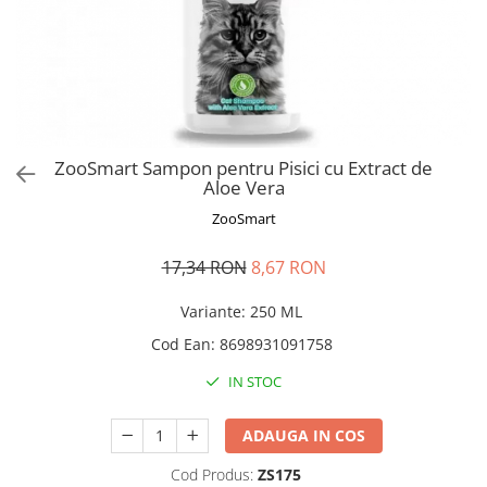
Pro Science
Brit Care
Decent
Brit Premium
Brit Premium
Acana
Brit Care
Orijen
Acana
Hill's
Pro Plan
Pro Plan
ZooSmart Sampon pentru Pisici cu Extract de
Dog Food
Platinum
Aloe Vera
Orijen
Josera
ZooSmart
Hill's
Applaws
Josera
Cat Chow
17,34 RON
8,67 RON
Platinum
Hrana Umeda Pisici
Variante
:
250 ML
Dog Chow
Royal Canin
Hrana Umeda Caini
Cod Ean
:
8698931091758
Applaws
Naturo
BonaCibo
IN STOC
Taste of the Wild
Naturo
Isegrim
Cherie
ADAUGA IN COS
Inaba Churu
Ciao Inaba
Cod Produs:
ZS175