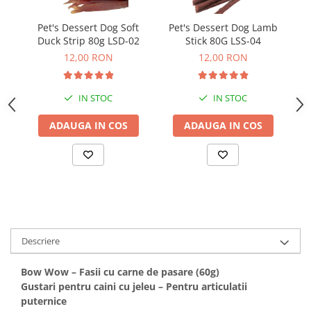
Bult
Diete Veterinare Caini
Pet's Dessert Dog Soft
Pet's Dessert Dog Lamb
Pe
Araton
Suplimente Nutritive Caini
Duck Strip 80g LSD-02
Stick 80G LSS-04
Lovely Hunter
12,00 RON
12,00 RON
Cosuri, Culcusuri si Perne
Igiena Pisici
Covorase Absorbante
Igiena Casei
IN STOC
IN STOC
Lese, zgarzi si hamuri
Sampoane si Balsamuri
ADAUGA IN COS
ADAUGA IN COS
Recompense si Delicii pentru Caini
Igiena Auriculara
Igiena Oculara
Lapte pentru Caini
Articole Periaj
Hainute Caini
Forfecute si Clesti
Jucarii Caini
Igiena Orala si Dentara
Educare si Dresaj
Igiena Blana si Piele
Genti, Custi Transport
Lapte pentru Pisici
Descriere
Castroane, Boluri si Accesorii
Suplimente Nutritive Pisici
Bow Wow – Fasii cu carne de pasare (60g)
Fantani si Adapatoare
Recompense si Delicii pentru Pisici
Gustari pentru caini cu jeleu – Pentru articulatii
Antiparazitare
Cosuri, Culcusuri si Perne
puternice