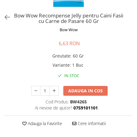
Pro Science
Brit Care
Decent
Brit Premium
Bow Wow Recompense Jelly pentru Caini Fasii
Brit Premium
Acana
cu Carne de Pasare 60 Gr
Brit Care
Orijen
Bow Wow
Acana
Hill's
Pro Plan
Pro Plan
6,63 RON
Dog Food
Platinum
Greutate
:
60 Gr
Orijen
Josera
Hill's
Applaws
Variante
:
1 Buc
Josera
Cat Chow
IN STOC
Platinum
Hrana Umeda Pisici
Dog Chow
Royal Canin
ADAUGA IN COS
Hrana Umeda Caini
Applaws
Cod Produs:
BW426S
Naturo
BonaCibo
Ai nevoie de ajutor?
0759101101
Taste of the Wild
Naturo
Isegrim
Cherie
Adauga la Favorite
Cere informatii
Inaba Churu
Ciao Inaba