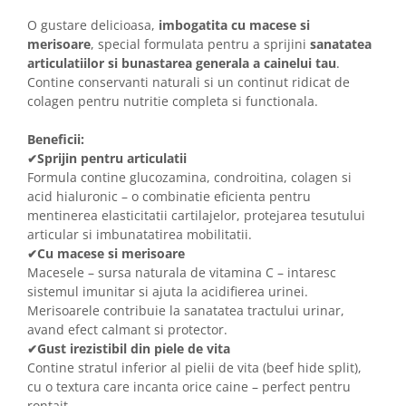
Solutii educative si antistres
Sisaluri si Ansambluri de Joaca
O gustare delicioasa,
imbogatita cu macese si
Pisici
Hrana Raw
merisoare
, special formulata pentru a sprijini
sanatatea
Nisip, Silicat si Asternuturi pentru
articulatiilor si bunastarea generala a cainelui tau
.
Pisici
Contine conservanti naturali si un continut ridicat de
colagen pentru nutritie completa si functionala.
Litiere si Accesorii
Jucarii Pisici
Beneficii:
Sprijin pentru articulatii
✔
Genti, Custi Transport
Formula contine glucozamina, condroitina, colagen si
Castroane, Boluri si Accesorii
acid hialuronic – o combinatie eficienta pentru
mentinerea elasticitatii cartilajelor, protejarea tesutului
Antiparazitare
articular si imbunatatirea mobilitatii.
Solutii educative si antistres
Cu macese si merisoare
✔
Macesele – sursa naturala de vitamina C – intaresc
Lese, zgarzi si hamuri
sistemul imunitar si ajuta la acidifierea urinei.
Diete Veterinare Pisici
Merisoarele contribuie la sanatatea tractului urinar,
avand efect calmant si protector.
Gust irezistibil din piele de vita
✔
Contine stratul inferior al pielii de vita (beef hide split),
cu o textura care incanta orice caine – perfect pentru
rontait.