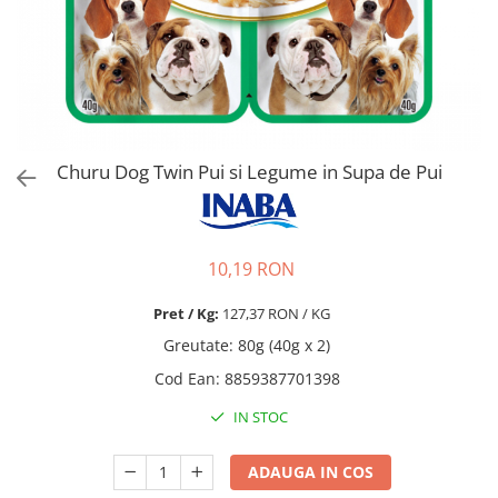
Pro Science
Brit Care
Decent
Brit Premium
Brit Premium
Acana
Brit Care
Orijen
Acana
Hill's
Pro Plan
Pro Plan
Churu Dog Twin Pui si Legume in Supa de Pui
Dog Food
Platinum
Orijen
Josera
Hill's
Applaws
Josera
Cat Chow
10,19 RON
Platinum
Hrana Umeda Pisici
Pret / Kg:
127,37 RON / KG
Dog Chow
Royal Canin
Greutate
:
80g (40g x 2)
Hrana Umeda Caini
Applaws
Cod Ean
:
8859387701398
Naturo
BonaCibo
Taste of the Wild
Naturo
IN STOC
Isegrim
Cherie
Inaba Churu
Ciao Inaba
ADAUGA IN COS