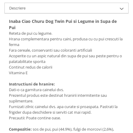
Solutii educative si antistres
Sisaluri si Ansambluri de Joaca
Descriere
Pisici
Hrana Raw
Nisip, Silicat si Asternuturi pentru
Inaba Ciao Churu Dog Twin Pui si Legume in Supa de
Pisici
Pui
Reteta de pui cu legume.
Litiere si Accesorii
Hrana complementara pentru caini, produsa cu cu pui crescuti la
Jucarii Pisici
ferma
Fara cereale, conservanti sau coloranti artificiali
Genti, Custi Transport
Acoperite cu un aspic natural din supa de pui sau peste pentru o
palatabilitate sporita
Castroane, Boluri si Accesorii
Continut redus de calorii
Antiparazitare
Vitamina E
Solutii educative si antistres
Instructiuni de hranire:
Dati-o ca garnitura cainelui dvs.
Lese, zgarzi si hamuri
Prezentul produs este destinat hranirii intermitente sau
Diete Veterinare Pisici
suplimentare.
Furnizati zilnic cainelui dvs. apa curate si proaspata. Pastrati la
frigider dupa deschidere si serviti cat mai rapid.
Precautii: Poate contine oase.
Compozitie:
sos de pui, pui (44.9%), fulgi de morcovi (2,6%),