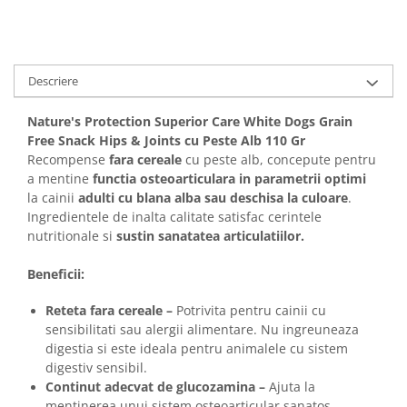
Solutii educative si antistres
Sisaluri si Ansambluri de Joaca
Pisici
Hrana Raw
Nisip, Silicat si Asternuturi pentru
Pisici
Descriere
Litiere si Accesorii
Nature's Protection Superior Care White Dogs Grain
Jucarii Pisici
Free Snack Hips & Joints cu Peste Alb 110 Gr
Recompense
fara cereale
cu peste alb, concepute pentru
Genti, Custi Transport
a mentine
functia osteoarticulara in parametrii optimi
Castroane, Boluri si Accesorii
la cainii
adulti cu blana alba sau deschisa la culoare
.
Ingredientele de inalta calitate satisfac cerintele
Antiparazitare
nutritionale si
sustin sanatatea articulatiilor.
Solutii educative si antistres
Beneficii:
Lese, zgarzi si hamuri
Diete Veterinare Pisici
Reteta fara cereale –
Potrivita pentru cainii cu
sensibilitati sau alergii alimentare. Nu ingreuneaza
digestia si este ideala pentru animalele cu sistem
digestiv sensibil.
Continut adecvat de glucozamina –
Ajuta la
mentinerea unui sistem osteoarticular sanatos.