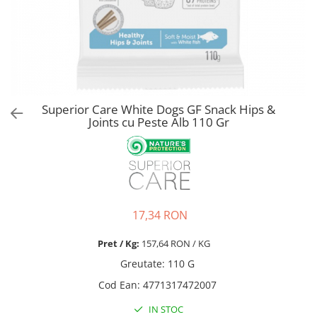
Pro Science
Brit Care
Decent
Brit Premium
Brit Premium
Acana
Brit Care
Orijen
Acana
Hill's
Pro Plan
Pro Plan
Superior Care White Dogs GF Snack Hips &
Dog Food
Platinum
Joints cu Peste Alb 110 Gr
Orijen
Josera
Hill's
Applaws
Josera
Cat Chow
Platinum
Hrana Umeda Pisici
Dog Chow
Royal Canin
17,34 RON
Hrana Umeda Caini
Applaws
Pret / Kg:
157,64 RON / KG
Naturo
BonaCibo
Taste of the Wild
Naturo
Greutate
:
110 G
Isegrim
Cherie
Cod Ean
:
4771317472007
Inaba Churu
Ciao Inaba
IN STOC