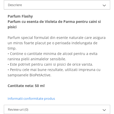
Solutii educative si antistres
Sisaluri si Ansambluri de Joaca
Descriere
Pisici
Hrana Raw
Parfum Flashy
Nisip, Silicat si Asternuturi pentru
Parfum cu esenta de Violeta de Parma pentru caini si
Pisici
pisici
Litiere si Accesorii
Jucarii Pisici
Parfum special formulat din esente naturale care asigura
un miros foarte placut pe o perioada indelungata de
Genti, Custi Transport
timp.
Castroane, Boluri si Accesorii
• Contine o cantitate minima de alcool pentru a evita
ranirea pielii animalelor sensibile.
Antiparazitare
• Este potrivit pentru caini si pisici de orice varsta.
Solutii educative si antistres
• Pentru cele mai bune rezultate, utilizati impreuna cu
sampoanele BioPetActive.
Lese, zgarzi si hamuri
Diete Veterinare Pisici
Cantitate neta: 50 ml
Informatii conformitate produs
Review-uri
(0)