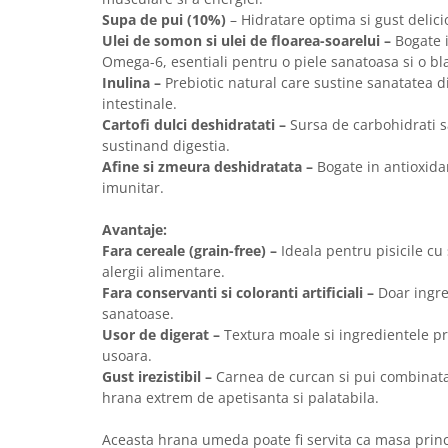
Solutii educative si antistres
Sisaluri si Ansambluri de Joaca
Supa de pui (10%)
– Hidratare optima si gust delici
Pisici
Ulei de somon si ulei de floarea-soarelui –
Bogate i
Hrana Raw
Omega-6, esentiali pentru o piele sanatoasa si o bla
Nisip, Silicat si Asternuturi pentru
Inulina –
Prebiotic natural care sustine sanatatea dig
Pisici
intestinale.
Litiere si Accesorii
Cartofi dulci deshidratati –
Sursa de carbohidrati s
sustinand digestia.
Jucarii Pisici
Afine si zmeura deshidratata –
Bogate in antioxidan
Genti, Custi Transport
imunitar.
Castroane, Boluri si Accesorii
Avantaje:
Antiparazitare
Fara cereale (grain-free) –
Ideala pentru pisicile cu 
Solutii educative si antistres
alergii alimentare.
Fara conservanti si coloranti artificiali –
Doar ingre
Lese, zgarzi si hamuri
sanatoase.
Diete Veterinare Pisici
Usor de digerat –
Textura moale si ingredientele p
usoara.
Gust irezistibil –
Carnea de curcan si pui combinata
hrana extrem de apetisanta si palatabila.
Aceasta hrana umeda poate fi servita ca masa princ