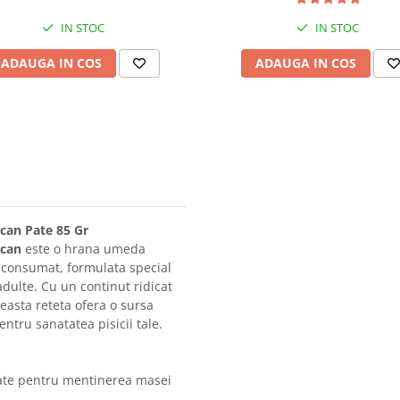
IN STOC
IN STOC
ADAUGA IN COS
ADAUGA IN COS
rcan Pate 85 Gr
rcan
este o hrana umeda
e consumat, formulata special
 adulte. Cu un continut ridicat
easta reteta ofera o sursa
ntru sanatatea pisicii tale.
tate pentru mentinerea masei