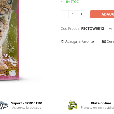
IN STOC
ADAUG
Cod Produs:
F8CTOW0512
Ai 
Adauga la Favorite
Cere 
Suport - 0759101101
Plata online
Asistenta la achizitie
Plateste online, rapid si