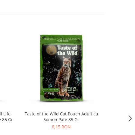
l Life
Taste of the Wild Cat Pouch Adult cu
Taste of the
v 85 Gr
Somon Pate 85 Gr
8,15 RON