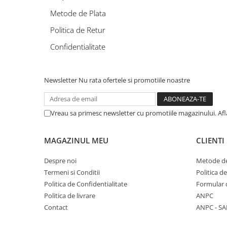
Pro Science
Brit Care
Metode de Plata
Decent
Brit Premium
Brit Premium
Acana
Politica de Retur
Brit Care
Orijen
Confidentialitate
Acana
Hill's
Pro Plan
Pro Plan
Dog Food
Platinum
Newsletter
Nu rata ofertele si promotiile noastre
Orijen
Josera
Hill's
Applaws
Vreau sa primesc newsletter cu promotiile magazinului. Af
Josera
Cat Chow
Platinum
Hrana Umeda Pisici
MAGAZINUL MEU
CLIENTI
Dog Chow
Royal Canin
Hrana Umeda Caini
Despre noi
Metode de
Applaws
Termeni si Conditii
Politica d
Naturo
BonaCibo
Politica de Confidentialitate
Formular 
Taste of the Wild
Naturo
Politica de livrare
ANPC
Isegrim
Cherie
Contact
ANPC - SA
Inaba Churu
Ciao Inaba