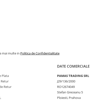
la mai multe in
Politica de Confidentialitate
DATE COMERCIALE
 Plata
PAMAS TRADING SRL
e Retur
J29/136/2000
de Retur
RO12674049
Stefan Greceanu 5
L
Ploiesti, Prahova