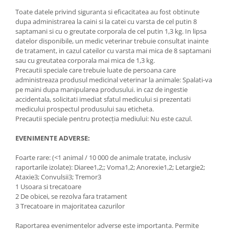
Toate datele privind siguranta si eficacitatea au fost obtinute
dupa administrarea la caini si la catei cu varsta de cel putin 8
saptamani si cu o greutate corporala de cel putin 1,3 kg. In lipsa
datelor disponibile, un medic veterinar trebuie consultat inainte
de tratament, in cazul cateilor cu varsta mai mica de 8 saptamani
sau cu greutatea corporala mai mica de 1,3 kg.
Precautii speciale care trebuie luate de persoana care
administreaza produsul medicinal veterinar la animale: Spalati-va
pe maini dupa manipularea produsului. in caz de ingestie
accidentala, solicitati imediat sfatul medicului si prezentati
medicului prospectul produsului sau eticheta.
Precautii speciale pentru protecția mediului: Nu este cazul.
EVENIMENTE ADVERSE:
Foarte rare: (<1 animal / 10 000 de animale tratate, inclusiv
raportarile izolate): Diaree1,2;; Voma1,2; Anorexie1,2; Letargie2;
Ataxie3; Convulsii3; Tremor3
1 Usoara si trecatoare
2 De obicei, se rezolva fara tratament
3 Trecatoare in majoritatea cazurilor
Raportarea evenimentelor adverse este importanta. Permite