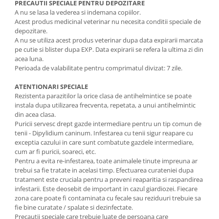
PRECAUTII SPECIALE PENTRU DEPOZITARE
A nu se lasa la vederea si indemana copiilor.
Acest produs medicinal veterinar nu necesita conditii speciale de
depozitare.
A nu se utiliza acest produs veterinar dupa data expirarii marcata
pe cutie si blister dupa EXP. Data expirarii se refera la ultima zi din
acea luna.
Perioada de valabilitate pentru comprimatul divizat: 7 zile.
ATENTIONARI SPECIALE
Rezistenta parazitilor la orice clasa de antihelmintice se poate
instala dupa utilizarea frecventa, repetata, a unui antihelmintic
din acea clasa.
Puricii servesc drept gazde intermediare pentru un tip comun de
tenii - Dipylidium caninum. Infestarea cu tenii sigur reapare cu
exceptia cazului in care sunt combatute gazdele intermediare,
cum ar fi puricii, soareci, etc.
Pentru a evita re-infestarea, toate animalele tinute impreuna ar
trebui sa fie tratate in acelasi timp. Efectuarea curateniei dupa
tratament este cruciala pentru a preveni reaparitia si raspandirea
infestarii. Este deosebit de important in cazul giardiozei. Fiecare
zona care poate fi contaminata cu fecale sau reziduuri trebuie sa
fie bine curatate / spalate si dezinfectate.
Precautii speciale care trebuie luate de persoana care