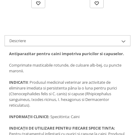
Solutii educative si antistres
Sisaluri si Ansambluri de Joaca
Pisici
Hrana Raw
Nisip, Silicat si Asternuturi pentru
Pisici
Litiere si Accesorii
Descriere
Jucarii Pisici
Antiparazitar pentru caini impotriva puricilor si capuselor.
Genti, Custi Transport
Castroane, Boluri si Accesorii
Comprimate masticabile rotunde, de culoare alb-bej, cu puncte
maronii.
Antiparazitare
Solutii educative si antistres
INDICATII
: Produsul medicinal veterinar are activitate de
eliminare imediata si persistenta pâna la o luna pentru purici
Lese, zgarzi si hamuri
(Ctenocephalides felis si C. canis) si capuse (Rhipicephalus
sanguineus, Ixodes ricinus, I. hexagonus si Dermacentor
Diete Veterinare Pisici
reticulatus).
INFORMAȚII CLINICE:
Speciitinta: Caini
INDICAȚII DE UTILIZARE PENTRU FIECARE SPECIE TINTA:
Pentru tratamentul infestarii cu purici si capuse la caini. Produsul