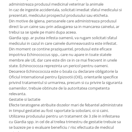
administreaza produsul medicinal veterinar la animale
In caz de ingestie accidentala, solicitati imediat sfatul medicului si
prezentati, medicului prospectul produsului sau eticheta.
Din motive de igiena, persoanele care administreaza produsul
direct la un caine sau prin adaugarea sa in mancarea cainelui, ar
trebui sa se spele pe maini dupa aceea.
Giardia spp. ar putea infesta oamenii, va rugam solicitati sfatul
medicului in cazul in care cainele dumneavoastra este infestat.
Din moment ce contine praziquantel, produsul este eficace
impotriva Echinococcus spp., care nu apare in toate statele
membre ale UE, dar care este din ce in ce mai frecvent in unele
state. Echinococoza reprezinta un pericol pentru oameni.
Deoarece Echinococoza este o boala cu declarare obligatorie la
Oficiul International pentru Epizootii (OIE), orientarile specifice
privind tratamentul si urmarirea, precum si cu privire la siguranta
oamenilor, trebuie obtinute de la autoritatea competenta
relevanta.
Gestatie si lactatie
Efecte teratogene atribuite dozelor mari de febantel administrate
in timpul gestatiei au fost raportate la sobolani, oi si caini.
Utilizarea produsului pentru un tratament de 3 zile in infestarea
cu Giardia spp. in cel de al treilea trimestru de gestatie trebuie sa
se bazeze pe o evaluare beneficiu / risc efectuata de medicul