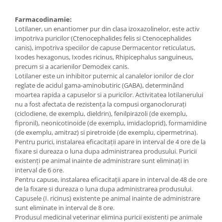
Farmacodinamie:
Lotilaner, un enantiomer pur din clasa izoxazolinelor, este activ
impotriva puricilor (Ctenocephalides felis si Ctenocephalides
canis), impotriva speciilor de capuse Dermacentor reticulatus,
Ixodes hexagonus, Ixodes ricinus, Rhipicephalus sanguineus,
precum si a acarienilor Demodex canis.
Lotilaner este un inhibitor puternic al canalelor ionilor de clor
reglate de acidul gama-aminobutiric (GABA), determinând
moartea rapida a capuselor si a puricilor. Activitatea lotilanerului
nu a fost afectata de rezistența la compusi organoclorurați
(ciclodiene, de exemplu, dieldrin), fenilpirazoli (de exemplu,
fipronil), neonicotinoide (de exemplu, imidacloprid), formamidine
(de exemplu, amitraz) si piretroide (de exemplu, cipermetrina).
Pentru purici, instalarea eficacitații apare in interval de 4 ore de la
fixare si dureaza o luna dupa administrarea produsului. Puricii
existenți pe animal inainte de administrare sunt eliminați in
interval de 6 ore.
Pentru capuse, instalarea eficacitații apare in interval de 48 de ore
de la fixare si dureaza o luna dupa administrarea produsului.
Capusele (I. ricinus) existente pe animal inainte de administrare
sunt eliminate in interval de 8 ore.
Produsul medicinal veterinar elimina puricii existenti pe animale