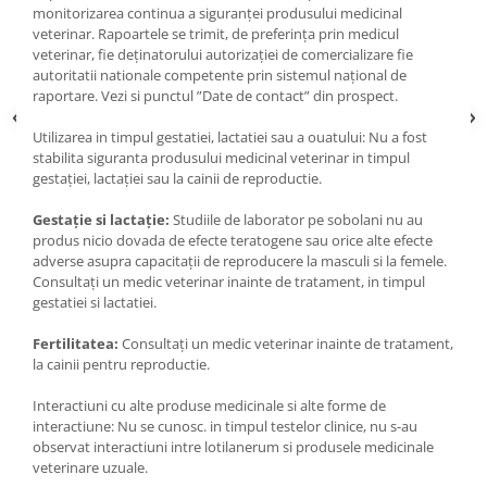
monitorizarea continua a siguranței produsului medicinal
veterinar. Rapoartele se trimit, de preferința prin medicul
veterinar, fie deținatorului autorizației de comercializare fie
autoritatii nationale competente prin sistemul național de
raportare. Vezi si punctul ”Date de contact” din prospect.
Utilizarea in timpul gestatiei, lactatiei sau a ouatului: Nu a fost
stabilita siguranta produsului medicinal veterinar in timpul
gestației, lactației sau la cainii de reproductie.
Gestație si lactație:
Studiile de laborator pe sobolani nu au
produs nicio dovada de efecte teratogene sau orice alte efecte
adverse asupra capacitații de reproducere la masculi si la femele.
Consultați un medic veterinar inainte de tratament, in timpul
gestatiei si lactatiei.
Fertilitatea:
Consultați un medic veterinar inainte de tratament,
la cainii pentru reproductie.
Interactiuni cu alte produse medicinale si alte forme de
interactiune: Nu se cunosc. in timpul testelor clinice, nu s-au
observat interactiuni intre lotilanerum si produsele medicinale
veterinare uzuale.