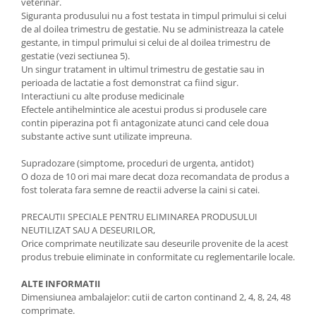
veterinar.
Siguranta produsului nu a fost testata in timpul primului si celui
de al doilea trimestru de gestatie. Nu se administreaza la catele
gestante, in timpul primului si celui de al doilea trimestru de
gestatie (vezi sectiunea 5).
Un singur tratament in ultimul trimestru de gestatie sau in
perioada de lactatie a fost demonstrat ca fiind sigur.
Interactiuni cu alte produse medicinale
Efectele antihelmintice ale acestui produs si produsele care
contin piperazina pot fi antagonizate atunci cand cele doua
substante active sunt utilizate impreuna.
Supradozare (simptome, proceduri de urgenta, antidot)
O doza de 10 ori mai mare decat doza recomandata de produs a
fost tolerata fara semne de reactii adverse la caini si catei.
PRECAUTII SPECIALE PENTRU ELIMINAREA PRODUSULUI
NEUTILIZAT SAU A DESEURILOR,
Orice comprimate neutilizate sau deseurile provenite de la acest
produs trebuie eliminate in conformitate cu reglementarile locale.
ALTE INFORMATII
Dimensiunea ambalajelor: cutii de carton continand 2, 4, 8, 24, 48
comprimate.