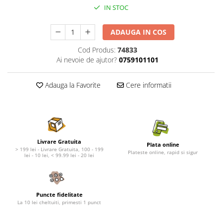
Nature's Protection Superior Care
Nature's Protection
IN STOC
Nature's Protection
Lifestyle
Royal Canin
Taste of The Wild
ADAUGA IN COS
Hill's
Catit
Cod Produs:
74833
Brit Premium
Signature7
Ai nevoie de ajutor?
0759101101
Nuevo
Acana
Brit Care
Gourmet
Adauga la Favorite
Cere informatii
Piper
Pro Plan
Fresh Farm
Brit Care
Carpathian Pet Food
Brit Premium
Araton
Felix
Livrare Gratuita
Lovely Hunter
Hill's
Plata online
> 199 lei - Livrare Gratuita, 100 - 199
Plateste online, rapid si sigur
Bult
Nuevo
lei - 10 lei, < 99.99 lei - 20 lei
Proof
Tomi
Platinum
Wise
Wise
Carpathian Pet Food
Puncte fidelitate
La 10 lei cheltuiti, primesti 1 punct
Josera
Fresh Farm
Igiena Caini
Proof