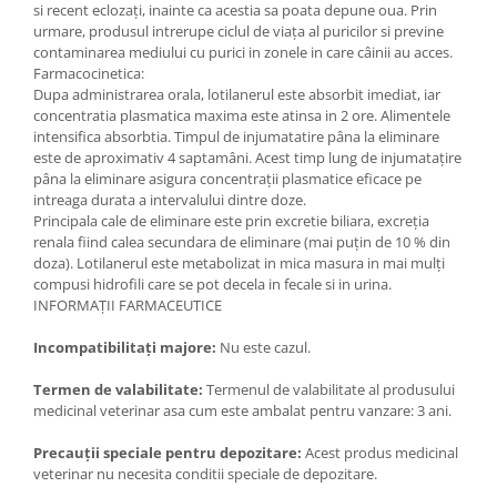
si recent eclozați, inainte ca acestia sa poata depune oua. Prin
urmare, produsul intrerupe ciclul de viața al puricilor si previne
contaminarea mediului cu purici in zonele in care câinii au acces.
Farmacocinetica:
Dupa administrarea orala, lotilanerul este absorbit imediat, iar
concentratia plasmatica maxima este atinsa in 2 ore. Alimentele
intensifica absorbtia. Timpul de injumatatire pâna la eliminare
este de aproximativ 4 saptamâni. Acest timp lung de injumatațire
pâna la eliminare asigura concentrații plasmatice eficace pe
intreaga durata a intervalului dintre doze.
Principala cale de eliminare este prin excretie biliara, excreția
renala fiind calea secundara de eliminare (mai puțin de 10 % din
doza). Lotilanerul este metabolizat in mica masura in mai mulți
compusi hidrofili care se pot decela in fecale si in urina.
INFORMAȚII FARMACEUTICE
Incompatibilitați majore:
Nu este cazul.
Termen de valabilitate:
Termenul de valabilitate al produsului
medicinal veterinar asa cum este ambalat pentru vanzare: 3 ani.
Precauții speciale pentru depozitare:
Acest produs medicinal
veterinar nu necesita conditii speciale de depozitare.