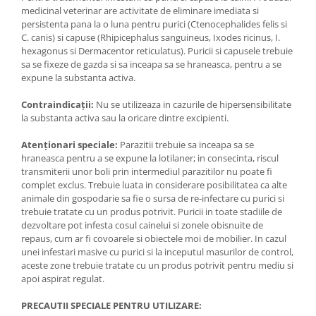
medicinal veterinar are activitate de eliminare imediata si
persistenta pana la o luna pentru purici (Ctenocephalides felis si
C. canis) si capuse (Rhipicephalus sanguineus, Ixodes ricinus, I.
hexagonus si Dermacentor reticulatus). Puricii si capusele trebuie
sa se fixeze de gazda si sa inceapa sa se hraneasca, pentru a se
expune la substanta activa.
Contraindicații:
Nu se utilizeaza in cazurile de hipersensibilitate
la substanta activa sau la oricare dintre excipienti.
Atenționari speciale:
Parazitii trebuie sa inceapa sa se
hraneasca pentru a se expune la lotilaner; in consecinta, riscul
transmiterii unor boli prin intermediul parazitilor nu poate fi
complet exclus. Trebuie luata in considerare posibilitatea ca alte
animale din gospodarie sa fie o sursa de re-infectare cu purici si
trebuie tratate cu un produs potrivit. Puricii in toate stadiile de
dezvoltare pot infesta cosul cainelui si zonele obisnuite de
repaus, cum ar fi covoarele si obiectele moi de mobilier. In cazul
unei infestari masive cu purici si la inceputul masurilor de control,
aceste zone trebuie tratate cu un produs potrivit pentru mediu si
apoi aspirat regulat.
PRECAUTII SPECIALE PENTRU UTILIZARE: