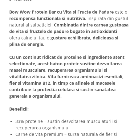
Solutii educative si antistres
Sisaluri si Ansambluri de Joaca
Pisici
Bow Wow Protein Bar cu Vita si Fructe de Padure
este o
Hrana Raw
recompensa functionala si nutritiva
, inspirata din gustul
Nisip, Silicat si Asternuturi pentru
natural al salbaticiei.
Combinatia dintre carnea gustoasa
Pisici
de vita si fructele de padure bogate in antioxidanti
Litiere si Accesorii
ofera cainelui tau o
gustare echilibrata, delicioasa si
plina de energie.
Jucarii Pisici
Genti, Custi Transport
Cu un continut ridicat de proteine si ingrediente atent
selectionate, acest baton proteic sustine dezvoltarea
Castroane, Boluri si Accesorii
masei musculare, recuperarea organismului si
Antiparazitare
vitalitatea zilnica. Vita furnizeaza aminoacizi esentiali,
fier si vitamina B12, in timp ce afinele si macesele
Solutii educative si antistres
contribuie la protectia celulara si sustin sanatatea
Lese, zgarzi si hamuri
generala a organismului.
Diete Veterinare Pisici
Beneficii:
33% proteine – sustin dezvoltarea musculaturii si
recuperarea organismului
Carne de vita premium – sursa naturala de fier si