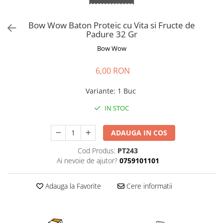
Pro Science
Brit Care
Decent
Brit Premium
Bow Wow Baton Proteic cu Vita si Fructe de
Brit Premium
Acana
Padure 32 Gr
Brit Care
Orijen
Bow Wow
Acana
Hill's
Pro Plan
Pro Plan
6,00 RON
Dog Food
Platinum
Variante
:
1 Buc
Orijen
Josera
Hill's
Applaws
IN STOC
Josera
Cat Chow
Platinum
Hrana Umeda Pisici
ADAUGA IN COS
Dog Chow
Royal Canin
Cod Produs:
PT243
Hrana Umeda Caini
Applaws
Ai nevoie de ajutor?
0759101101
Naturo
BonaCibo
Taste of the Wild
Naturo
Adauga la Favorite
Cere informatii
Isegrim
Cherie
Inaba Churu
Ciao Inaba