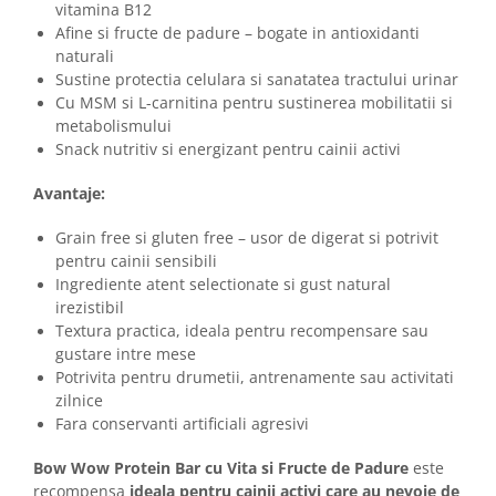
vitamina B12
Afine si fructe de padure – bogate in antioxidanti
naturali
Sustine protectia celulara si sanatatea tractului urinar
Cu MSM si L-carnitina pentru sustinerea mobilitatii si
metabolismului
Snack nutritiv si energizant pentru cainii activi
Avantaje:
Grain free si gluten free – usor de digerat si potrivit
pentru cainii sensibili
Ingrediente atent selectionate si gust natural
irezistibil
Textura practica, ideala pentru recompensare sau
gustare intre mese
Potrivita pentru drumetii, antrenamente sau activitati
zilnice
Fara conservanti artificiali agresivi
Bow Wow Protein Bar cu Vita si Fructe de Padure
este
recompensa
ideala pentru cainii activi care au nevoie de