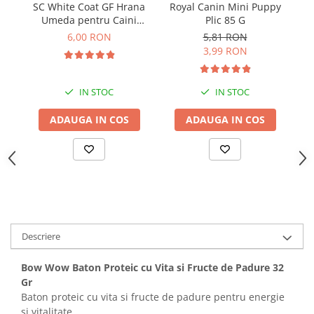
SC White Coat GF Hrana
Royal Canin Mini Puppy
Bult
Diete Veterinare Caini
Umeda pentru Caini
Plic 85 G
Adulti cu Peste Alb si Krill
Araton
6,00 RON
5,81 RON
Suplimente Nutritive Caini
in Sos 85 Gr
3,99 RON
Lovely Hunter
Cosuri, Culcusuri si Perne
Igiena Pisici
Covorase Absorbante
Igiena Casei
IN STOC
IN STOC
Lese, zgarzi si hamuri
Sampoane si Balsamuri
ADAUGA IN COS
ADAUGA IN COS
Recompense si Delicii pentru Caini
Igiena Auriculara
Igiena Oculara
Lapte pentru Caini
Articole Periaj
Hainute Caini
Forfecute si Clesti
Jucarii Caini
Igiena Orala si Dentara
Educare si Dresaj
Igiena Blana si Piele
Genti, Custi Transport
Descriere
Lapte pentru Pisici
Castroane, Boluri si Accesorii
Suplimente Nutritive Pisici
Bow Wow Baton Proteic cu Vita si Fructe de Padure 32
Fantani si Adapatoare
Recompense si Delicii pentru Pisici
Gr
Baton proteic cu vita si fructe de padure pentru energie
Antiparazitare
Cosuri, Culcusuri si Perne
si vitalitate