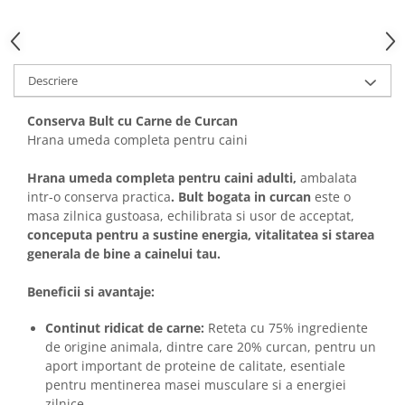
Solutii educative si antistres
Sisaluri si Ansambluri de Joaca
Pisici
Hrana Raw
Nisip, Silicat si Asternuturi pentru
Pisici
Descriere
Litiere si Accesorii
Conserva Bult cu Carne de Curcan
Jucarii Pisici
Hrana umeda completa pentru caini
Genti, Custi Transport
Hrana umeda completa pentru caini adulti,
ambalata
Castroane, Boluri si Accesorii
intr-o conserva practica
. Bult bogata in curcan
este o
masa zilnica gustoasa, echilibrata si usor de acceptat,
Antiparazitare
conceputa pentru a sustine energia, vitalitatea si starea
Solutii educative si antistres
generala de bine a cainelui tau.
Lese, zgarzi si hamuri
Beneficii si avantaje:
Diete Veterinare Pisici
Continut ridicat de carne:
Reteta cu 75% ingrediente
de origine animala, dintre care 20% curcan, pentru un
aport important de proteine de calitate, esentiale
pentru mentinerea masei musculare si a energiei
zilnice.