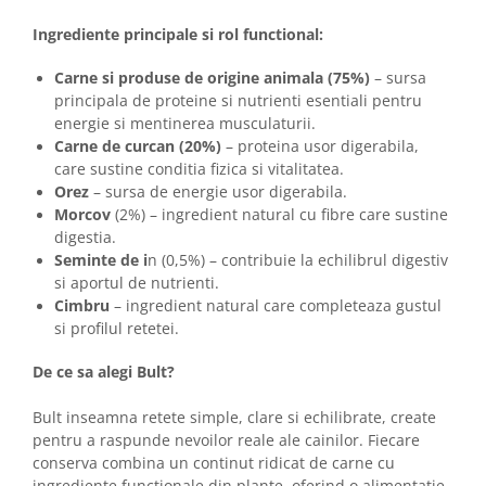
Ingrediente principale si rol functional:
Carne si produse de origine animala (75%)
– sursa
principala de proteine si nutrienti esentiali pentru
energie si mentinerea musculaturii.
Carne de curcan (20%)
– proteina usor digerabila,
care sustine conditia fizica si vitalitatea.
Orez
– sursa de energie usor digerabila.
Morcov
(2%) – ingredient natural cu fibre care sustine
digestia.
Seminte de i
n (0,5%) – contribuie la echilibrul digestiv
si aportul de nutrienti.
Cimbru
– ingredient natural care completeaza gustul
si profilul retetei.
De ce sa alegi Bult?
Bult inseamna retete simple, clare si echilibrate, create
pentru a raspunde nevoilor reale ale cainilor. Fiecare
conserva combina un continut ridicat de carne cu
ingrediente functionale din plante, oferind o alimentatie