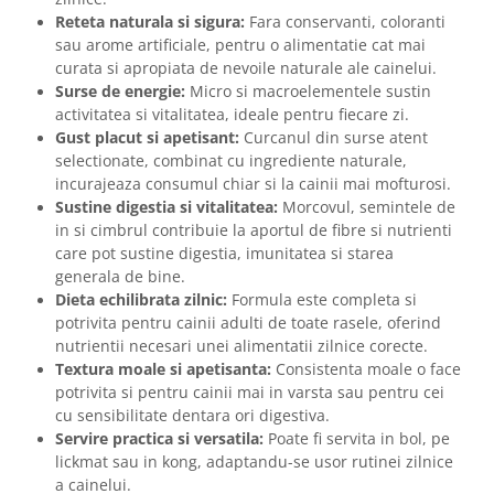
Reteta naturala si sigura:
Fara conservanti, coloranti
sau arome artificiale, pentru o alimentatie cat mai
curata si apropiata de nevoile naturale ale cainelui.
Surse de energie:
Micro si macroelementele sustin
activitatea si vitalitatea, ideale pentru fiecare zi.
Gust placut si apetisant:
Curcanul din surse atent
selectionate, combinat cu ingrediente naturale,
incurajeaza consumul chiar si la cainii mai mofturosi.
Sustine digestia si vitalitatea:
Morcovul, semintele de
in si cimbrul contribuie la aportul de fibre si nutrienti
care pot sustine digestia, imunitatea si starea
generala de bine.
Dieta echilibrata zilnic:
Formula este completa si
potrivita pentru cainii adulti de toate rasele, oferind
nutrientii necesari unei alimentatii zilnice corecte.
Textura moale si apetisanta:
Consistenta moale o face
potrivita si pentru cainii mai in varsta sau pentru cei
cu sensibilitate dentara ori digestiva.
Servire practica si versatila:
Poate fi servita in bol, pe
lickmat sau in kong, adaptandu-se usor rutinei zilnice
a cainelui.