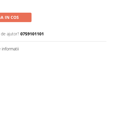
A IN COS
 de ajutor?
0759101101
informatii