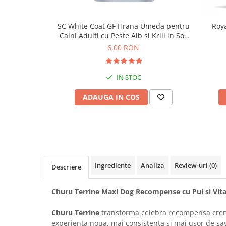
Solutii educative si antistres
Sisaluri si Ansambluri de Joaca
Pisici
Hrana Raw
SC White Coat GF Hrana Umeda pentru
Roya
Nisip, Silicat si Asternuturi pentru
Caini Adulti cu Peste Alb si Krill in Sos
Pisici
85 Gr
6,00 RON
Litiere si Accesorii
Jucarii Pisici
IN STOC
Genti, Custi Transport
ADAUGA IN COS
Castroane, Boluri si Accesorii
Antiparazitare
Solutii educative si antistres
Lese, zgarzi si hamuri
Ingrediente
Analiza
Review-uri
(0)
Descriere
Diete Veterinare Pisici
Churu Terrine Maxi Dog Recompense cu Pui si Vita
Churu Terrine
transforma celebra recompensa cr
experienta noua, mai consistenta si mai usor de sav