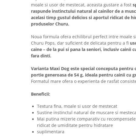
moale si usor de mestecat, aceasta gustare a fost
sp
raspunde instinctului natural al cainilor de a mus
acelasi timp gustul delicios si aportul ridicat de hi
produselor Churu.
Noua formula ofera echilibrul perfect intre moale si
Churu Pops, dar suficient de delicata pentru a fi
us
caine – de la pui si pana la seniori, inclusiv cainii 
fara dinti.
Varianta Maxi Dog este special conceputa pentru c
portie generoasa de 54 g, ideala pentru cainii cu 
Formatul mare ofera o experienta de rasfat consiste
Beneficii:
Textura fina, moale si usor de mestecat
Sustine instinctul natural de muscare si mestec
Mai putina mizerie comparativ cu recompensele
ridicat de umiditate pentru hidratare
suplimentara