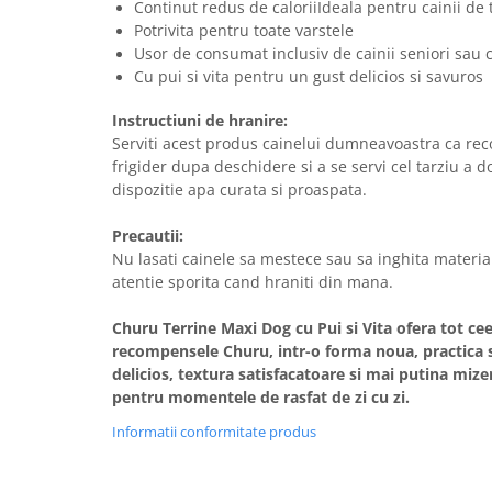
Continut redus de caloriiIdeala pentru cainii de 
Potrivita pentru toate varstele
Usor de consumat inclusiv de cainii seniori sau c
Cu pui si vita pentru un gust delicios si savuros
Instructiuni de hranire:
Serviti acest produs cainelui dumneavoastra ca rec
frigider dupa deschidere si a se servi cel tarziu a do
dispozitie apa curata si proaspata.
Precautii:
Nu lasati cainele sa mestece sau sa inghita materia
atentie sporita cand hraniti din mana.
Churu Terrine Maxi Dog cu Pui si Vita ofera tot ceea
recompensele Churu, intr-o forma noua, practica si
delicios, textura satisfacatoare si mai putina mize
pentru momentele de rasfat de zi cu zi.
Informatii conformitate produs