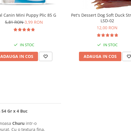
l Canin Mini Puppy Plic 85 G
Pet's Dessert Dog Soft Duck St
LSD-02
5,81 RON
3,99 RON
12,00 RON
IN STOC
IN STOC
ADAUGA IN COS
ADAUGA IN COS
 54 Gr x 4 Buc
emoasa
Churu
intr-o
urat. Cu o textura fina,