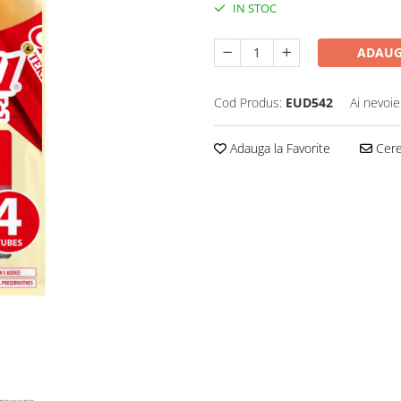
IN STOC
ADAUG
Cod Produs:
EUD542
Ai nevoie
Adauga la Favorite
Cere 