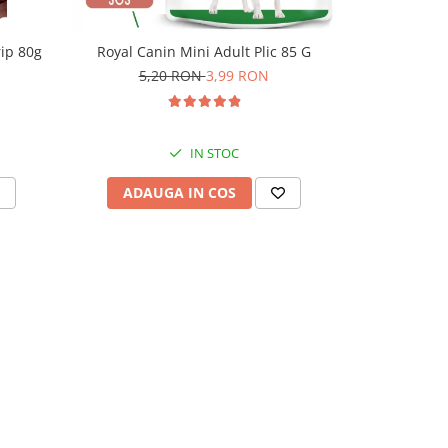
rip 80g
Royal Canin Mini Adult Plic 85 G
Royal Cani
5,20 RON
3,99 RON
5,
IN STOC
ADAUGA IN COS
ADAU