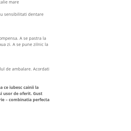
talie mare
u sensibilitati dentare
ompensa. A se pastra la
ua zi. A se pune zilnic la
lul de ambalare. Acordati
 ce iubesc cainii la
 usor de oferit. Gust
rie – combinatia perfecta