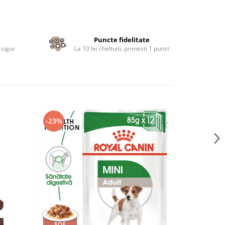
Puncte fidelitate
 sigur
La 10 lei cheltuiti, primesti 1 punct
-23%
-22%