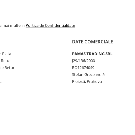
la mai multe in
Politica de Confidentialitate
DATE COMERCIALE
 Plata
PAMAS TRADING SRL
e Retur
J29/136/2000
de Retur
RO12674049
Stefan Greceanu 5
L
Ploiesti, Prahova