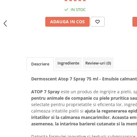
Bult
Diete Veterinare Caini
IN STOC
Araton
Suplimente Nutritive Caini
ADAUGA IN COS
Lovely Hunter
Cosuri, Culcusuri si Perne
Igiena Pisici
Covorase Absorbante
Igiena Casei
Lese, zgarzi si hamuri
Sampoane si Balsamuri
Recompense si Delicii pentru Caini
Igiena Auriculara
Ingrediente
Review-uri
(0)
Igiena Oculara
Descriere
Lapte pentru Caini
Articole Periaj
Hainute Caini
Dermoscent Atop 7 Spray 75 ml - Emulsie calmant
Forfecute si Clesti
Jucarii Caini
Igiena Orala si Dentara
ATOP 7 Spray
este un produs de ingrijire a pielii,
Educare si Dresaj
Igiena Blana si Piele
pentru animale de companie cu piele pruritica sau 
Genti, Custi Transport
Lapte pentru Pisici
selectate pentru proprietatile si eficienta lor, ingr
calmeaza iritatiile pielii si
ajuta la regenerarea epid
Castroane, Boluri si Accesorii
Suplimente Nutritive Pisici
iritatiilor si la calmarea mancarimilor. Aceasta em
Fantani si Adapatoare
Recompense si Delicii pentru Pisici
asemenea, la intarirea barierei cutanate si la menti
Antiparazitare
Cosuri, Culcusuri si Perne
Datorita formulei inovative si texturii submicronice 