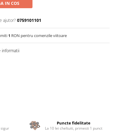
A IN COS
e ajutor?
0759101101
imiti
1
RON pentru comenzile viitoare
informatii
Puncte fidelitate
 sigur
La 10 lei cheltuiti, primesti 1 punct