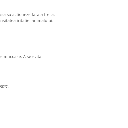
 lasa sa actioneze fara a freca.
nsitatea iritatiei animalului.
le mucoase. A se evita
30ºC.