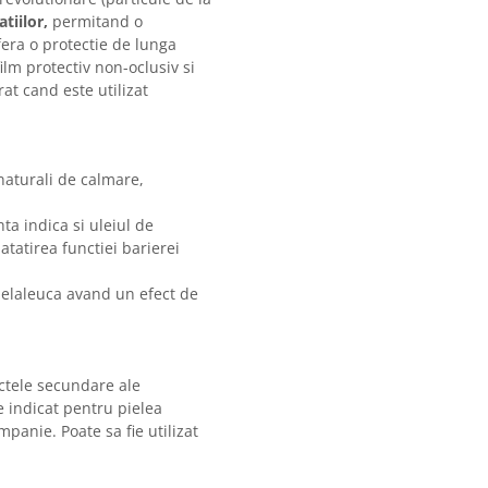
tiilor,
permitand o
fera o protectie de lunga
ilm protectiv non-oclusiv si
rat cand este utilizat
 naturali de calmare,
hta indica si uleiul de
tatirea functiei barierei
 Melaleuca avand un efect de
ectele secundare ale
e indicat pentru pielea
mpanie. Poate sa fie utilizat