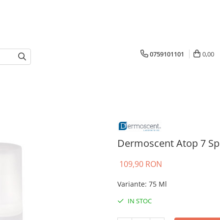
0759101101
0,00
Dermoscent Atop 7 Sp
109,90 RON
Variante
:
75 Ml
IN STOC