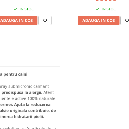
IN STOC
IN STOC
ADAUGA IN COS
ADAUGA IN COS
a pentru caini
 spray submicronic calmant
predispusa la alergii.
Atent
edientele active 100% naturale
ermei. Ajuta la reducerea
ulsie originala contribuie, de
nerea hidratarii pielii.
revolutionare (particule de la