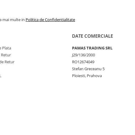
la mai multe in
Politica de Confidentialitate
DATE COMERCIALE
 Plata
PAMAS TRADING SRL
e Retur
J29/136/2000
de Retur
RO12674049
Stefan Greceanu 5
L
Ploiesti, Prahova