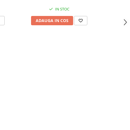
IN STOC
ADAUGA IN COS
ADAU