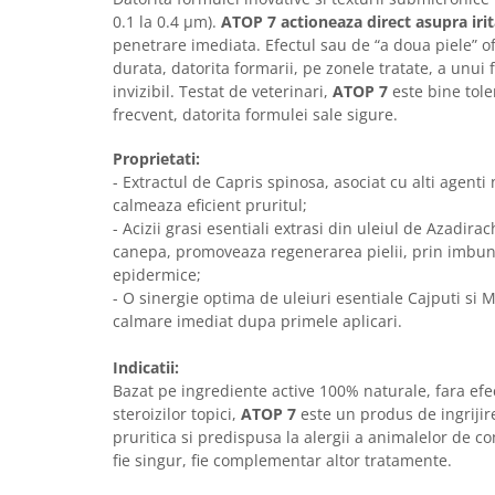
Solutii educative si antistres
Sisaluri si Ansambluri de Joaca
0.1 la 0.4 µm).
ATOP 7 actioneaza direct asupra irita
Pisici
penetrare imediata. Efectul sau de “a doua piele” o
Hrana Raw
durata, datorita formarii, pe zonele tratate, a unui f
Nisip, Silicat si Asternuturi pentru
invizibil. Testat de veterinari,
ATOP 7
este bine tole
Pisici
frecvent, datorita formulei sale sigure.
Litiere si Accesorii
Proprietati:
Jucarii Pisici
- Extractul de Capris spinosa, asociat cu alti agenti
Genti, Custi Transport
calmeaza eficient pruritul;
- Acizii grasi esentiali extrasi din uleiul de Azadirac
Castroane, Boluri si Accesorii
canepa, promoveaza regenerarea pielii, prin imbuna
Antiparazitare
epidermice;
- O sinergie optima de uleiuri esentiale Cajputi si
Solutii educative si antistres
calmare imediat dupa primele aplicari.
Lese, zgarzi si hamuri
Indicatii:
Diete Veterinare Pisici
Bazat pe ingrediente active 100% naturale, fara ef
steroizilor topici,
ATOP 7
este un produs de ingrijir
pruritica si predispusa la alergii a animalelor de co
fie singur, fie complementar altor tratamente.