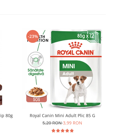
-23%
-22%
rip 80g
Royal Canin Mini Adult Plic 85 G
Royal Cani
5,20 RON
3,99 RON
5,