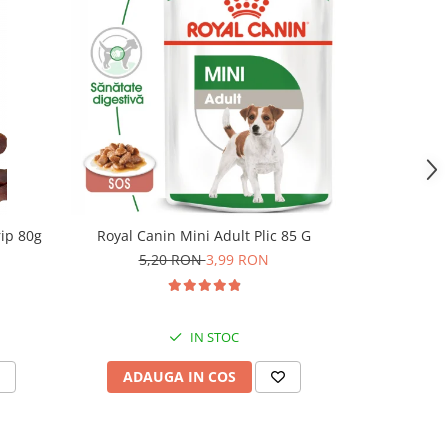
rip 80g
Royal Canin Mini Adult Plic 85 G
Royal Cani
5,20 RON
3,99 RON
5,
IN STOC
ADAUGA IN COS
ADAU