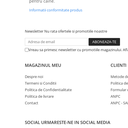
pentru caine.
Solutii educative si antistres
Sisaluri si Ansambluri de Joaca
Pisici
Informatii conformitate produs
Hrana Raw
Nisip, Silicat si Asternuturi pentru
Pisici
Newsletter
Nu rata ofertele si promotiile noastre
Litiere si Accesorii
Jucarii Pisici
Vreau sa primesc newsletter cu promotiile magazinului. Af
Genti, Custi Transport
Castroane, Boluri si Accesorii
MAGAZINUL MEU
CLIENTI
Antiparazitare
Despre noi
Metode de
Solutii educative si antistres
Termeni si Conditii
Politica d
Lese, zgarzi si hamuri
Politica de Confidentialitate
Formular 
Diete Veterinare Pisici
Politica de livrare
ANPC
Contact
ANPC - SA
SOCIAL
URMARESTE-NE IN SOCIAL MEDIA