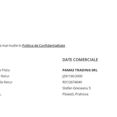
la mai multe in
Politica de Confidentialitate
DATE COMERCIALE
 Plata
PAMAS TRADING SRL
e Retur
J29/136/2000
de Retur
RO12674049
Stefan Greceanu 5
L
Ploiesti, Prahova