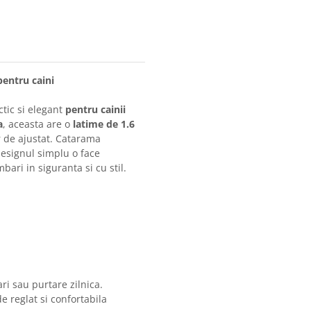
pentru caini
tic si elegant
pentru cainii
a
, aceasta are o
latime de 1.6
or de ajustat. Catarama
designul simplu o face
bari in siguranta si cu stil.
ri sau purtare zilnica.
e reglat si confortabila