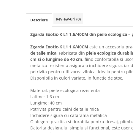
Bult
Diete Veterinare Caini
Araton
Suplimente Nutritive Caini
Review-uri
(0)
Descriere
Lovely Hunter
Cosuri, Culcusuri si Perne
Igiena Pisici
Zgarda Exotic-K L1 1.6/40CM
din piele ecologica – 
Covorase Absorbante
Igiena Casei
Lese, zgarzi si hamuri
Sampoane si Balsamuri
Zgarda Exotic-K L1 1.6/40CM
este un accesoriu prac
de talie mica
. Fabricata din
piele ecologica durabil
Recompense si Delicii pentru Caini
Igiena Auriculara
cm si o lungime de 40 cm
, fiind confortabila si us
Igiena Oculara
Lapte pentru Caini
metalica rezistenta asigura o inchidere sigura, iar 
Articole Periaj
potrivita pentru utilizarea zilnica. Ideala pentru plim
Hainute Caini
Forfecute si Clesti
Disponibila in culori variate, in functie de stoc.
Jucarii Caini
Igiena Orala si Dentara
Material: piele ecologica rezistenta
Educare si Dresaj
Igiena Blana si Piele
Latime: 1.6 cm
Genti, Custi Transport
Lapte pentru Pisici
Lungime: 40 cm
Potrivita pentru caini de talie mica
Castroane, Boluri si Accesorii
Suplimente Nutritive Pisici
Inchidere sigura cu catarama metalica
Fantani si Adapatoare
Recompense si Delicii pentru Pisici
O alegere practica si durabila pentru dresaj, plimba
Antiparazitare
Datorita designului simplu si functional, este usor d
Cosuri, Culcusuri si Perne