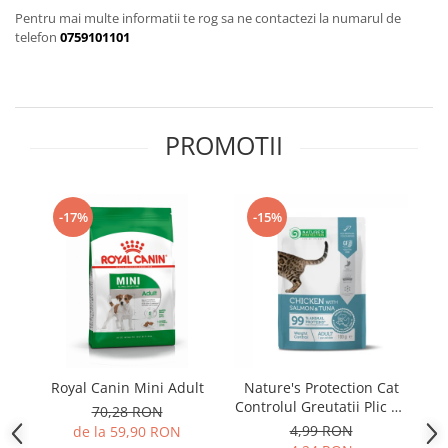
Pro Science
Brit Care
Pentru mai multe informatii te rog sa ne contactezi la numarul de
Decent
Brit Premium
telefon
0759101101
Brit Premium
Acana
Brit Care
Orijen
Acana
Hill's
Pro Plan
Pro Plan
PROMOTII
Dog Food
Platinum
Orijen
Josera
Hill's
Applaws
-17%
-15%
Josera
Cat Chow
Platinum
Hrana Umeda Pisici
Dog Chow
Royal Canin
Hrana Umeda Caini
Applaws
Naturo
BonaCibo
Taste of the Wild
Naturo
Royal Canin Mini Adult
Nature's Protection Cat
G
Isegrim
Cherie
Controlul Greutatii Plic cu
70,28 RON
Inaba Churu
Ciao Inaba
Pui, Somon si Ton 100 G
4,99 RON
de la 59,90 RON