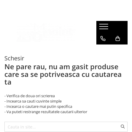
Caini
Pisici
Pasari
Rozatoare
Hrana Uscata Caini
Hrana Uscata Pisici
Hrana Pasari
Asternut Rozatoare
Taste of the Wild
Taste of the Wild
Suplimente Nutritive Pasari
Hrana Rozatoare
BonaCibo
Nature's Protection
Asternut Pasari
Suplimente Nutritive Rozatoare
Nature's Protection
Lifestyle
Schesir
Superior Care
BonaCibo
Ne pare rau, nu am gasit produse
Lifestyle
Superior Care
care sa se potriveasca cu cautarea
Royal Canin
Araton
ta
Naturo
Pro Science
Araton
Primordial
- Verifica de doua ori scrierea
- Incearca sa cauti cuvinte simple
Primordial
Decent
- Incearca o cautare mai putin specifica
Meglium
Cat Food
- Va puteti restrange rezultatele cautarii ulterior
Diamond Naturals
LaMito
Pala
Royal Canin