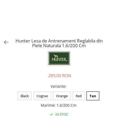
Pro Science
Brit Care
Decent
Brit Premium
Brit Premium
Acana
Brit Care
Orijen
Acana
Hill's
Pro Plan
Pro Plan
Hunter Lesa de Antrenament Reglabila din
Dog Food
Platinum
Piele Naturala 1.6/200 Cm
Orijen
Josera
Hill's
Applaws
Josera
Cat Chow
Platinum
Hrana Umeda Pisici
289,00 RON
Dog Chow
Royal Canin
Hrana Umeda Caini
Applaws
Variante
:
Naturo
BonaCibo
Black
Cognac
Orange
Red
Tan
Taste of the Wild
Naturo
Isegrim
Cherie
Marime
:
1.6/200 Cm
Inaba Churu
Ciao Inaba
IN STOC