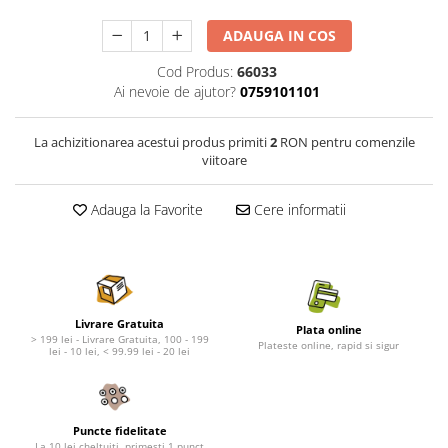
Nature's Protection Superior Care
Nature's Protection
Nature's Protection
Lifestyle
ADAUGA IN COS
Royal Canin
Taste of The Wild
Cod Produs:
66033
Hill's
Catit
Ai nevoie de ajutor?
0759101101
Brit Premium
Signature7
Nuevo
Acana
La achizitionarea acestui produs primiti
2
RON pentru comenzile
Brit Care
Gourmet
viitoare
Piper
Pro Plan
Adauga la Favorite
Cere informatii
Fresh Farm
Brit Care
Carpathian Pet Food
Brit Premium
Araton
Felix
Lovely Hunter
Hill's
Bult
Nuevo
Livrare Gratuita
Plata online
Proof
Tomi
> 199 lei - Livrare Gratuita, 100 - 199
Plateste online, rapid si sigur
lei - 10 lei, < 99.99 lei - 20 lei
Platinum
Wise
Wise
Carpathian Pet Food
Josera
Fresh Farm
Puncte fidelitate
Igiena Caini
Proof
La 10 lei cheltuiti, primesti 1 punct