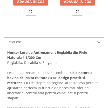
ADAUGA IN COS
ADAUGA IN COS
Solutii educative si antistres
Sisaluri si Ansambluri de Joaca
Pisici
Hrana Raw
Nisip, Silicat si Asternuturi pentru
Pisici
Litiere si Accesorii
Jucarii Pisici
Descriere
Genti, Custi Transport
Castroane, Boluri si Accesorii
Hunter Lesa de Antrenament Reglabila din Piele
Naturala 1.6/200 Cm
Antiparazitare
Reglabila, Durabila si Eleganta
Solutii educative si antistres
Lesa de antrenament 16/200 combina
piele naturala
Lese, zgarzi si hamuri
bovina de inalta calitate
cu un
design practic si
Diete Veterinare Pisici
rezistent
. Cu trei trepte de reglare, aceasta lesa permite
ajustarea perfecta in functie de necesitati, oferind
libertate si control atat pentru caine, cat si pentru
stapan.