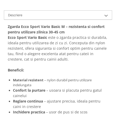
Solutii educative si antistres
Sisaluri si Ansambluri de Joaca
Pisici
Hrana Raw
Descriere
Nisip, Silicat si Asternuturi pentru
Pisici
Zgarda Ecco Sport Vario Basic M – rezistenta si confort
Litiere si Accesorii
pentru utilizare zilnica 30-45 cm
Ecco Sport Vario Basic
este o zgarda practica si durabila,
Jucarii Pisici
ideala pentru utilizarea de zi cu zi. Conceputa din nylon
Genti, Custi Transport
rezistent, ofera siguranta si confort optim pentru cainele
tau, fiind o alegere excelenta atat pentru cateii in
Castroane, Boluri si Accesorii
crestere, cat si pentru cainii adulti.
Antiparazitare
Beneficii:
Solutii educative si antistres
Lese, zgarzi si hamuri
Material rezistent
– nylon durabil pentru utilizare
indelungata
Diete Veterinare Pisici
Confort la purtare
– usoara si placuta pentru gatul
cainelui
Reglare continua
– ajustare precisa, ideala pentru
caini in crestere
Inchidere practica
– usor de pus si de scos