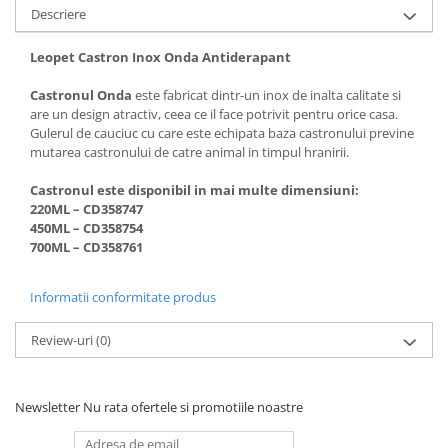
Solutii educative si antistres
Descriere
Sisaluri si Ansambluri de Joaca
Pisici
Hrana Raw
Leopet Castron Inox Onda Antiderapant
Nisip, Silicat si Asternuturi pentru
Pisici
Castronul Onda
este fabricat dintr-un inox de inalta calitate si
are un design atractiv, ceea ce il face potrivit pentru orice casa.
Litiere si Accesorii
Gulerul de cauciuc cu care este echipata baza castronului previne
Jucarii Pisici
mutarea castronului de catre animal in timpul hranirii.
Genti, Custi Transport
Castronul este disponibil in mai multe dimensiuni:
220ML – CD358747
Castroane, Boluri si Accesorii
450ML – CD358754
Antiparazitare
700ML – CD358761
Solutii educative si antistres
Informatii conformitate produs
Lese, zgarzi si hamuri
Diete Veterinare Pisici
Review-uri
(0)
Newsletter
Nu rata ofertele si promotiile noastre