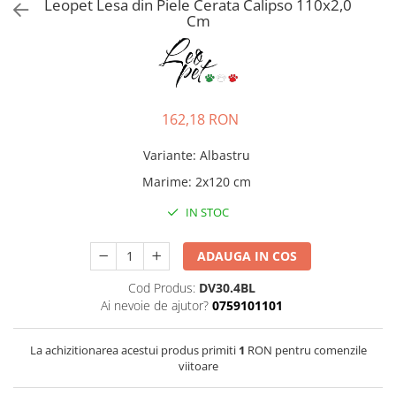
Pro Science
Brit Care
Leopet Lesa din Piele Cerata Calipso 110x2,0
Cm
Decent
Brit Premium
Brit Premium
Acana
Brit Care
Orijen
Acana
Hill's
Pro Plan
Pro Plan
162,18 RON
Dog Food
Platinum
Variante
:
Albastru
Orijen
Josera
Marime
:
2x120 cm
Hill's
Applaws
Josera
Cat Chow
IN STOC
Platinum
Hrana Umeda Pisici
Dog Chow
ADAUGA IN COS
Royal Canin
Hrana Umeda Caini
Applaws
Cod Produs:
DV30.4BL
Ai nevoie de ajutor?
0759101101
Naturo
BonaCibo
Taste of the Wild
Naturo
La achizitionarea acestui produs primiti
1
RON pentru comenzile
Isegrim
Cherie
viitoare
Inaba Churu
Ciao Inaba