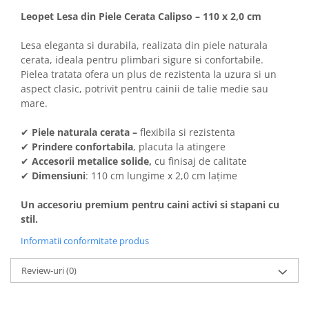
Solutii educative si antistres
Sisaluri si Ansambluri de Joaca
Leopet Lesa din Piele Cerata Calipso – 110 x 2,0 cm
Pisici
Hrana Raw
Lesa eleganta si durabila, realizata din piele naturala
Nisip, Silicat si Asternuturi pentru
Pisici
cerata, ideala pentru plimbari sigure si confortabile.
Pielea tratata ofera un plus de rezistenta la uzura si un
Litiere si Accesorii
aspect clasic, potrivit pentru cainii de talie medie sau
Jucarii Pisici
mare.
Genti, Custi Transport
✔
Piele naturala cerata –
flexibila si rezistenta
Castroane, Boluri si Accesorii
✔
Prindere confortabila
, placuta la atingere
✔
Accesorii metalice solide,
cu finisaj de calitate
Antiparazitare
✔
Dimensiuni
: 110 cm lungime x 2,0 cm lațime
Solutii educative si antistres
Un accesoriu premium pentru caini activi si stapani cu
Lese, zgarzi si hamuri
stil.
Diete Veterinare Pisici
Informatii conformitate produs
Review-uri
(0)