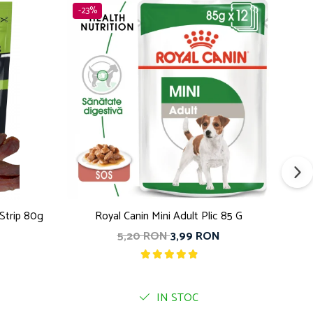
-23%
-22
Strip 80g
Royal Canin Mini Adult Plic 85 G
R
5,20 RON
3,99 RON
IN STOC