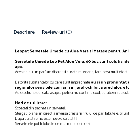
Bult
Diete Veterinare Caini
Araton
Suplimente Nutritive Caini
Lovely Hunter
Cosuri, Culcusuri si Perne
Igiena Pisici
Descriere
Review-uri
(0)
Covorase Absorbante
Igiena Casei
Lese, zgarzi si hamuri
Sampoane si Balsamuri
Leopet Servetele Umede cu Aloe Vera si Matase pentru A
Recompense si Delicii pentru Caini
Igiena Auriculara
Igiena Oculara
Lapte pentru Caini
Servetele Umede Leo Pet Aloe Vera, 40 buc sunt solutia idea
apa.
Articole Periaj
Hainute Caini
Acestea au un parfum discret si curata murdaria, fara prea mult efort.
Forfecute si Clesti
Jucarii Caini
Datorita substantelor cu care sunt impregnate
au si un pronuntat e
Igiena Orala si Dentara
regiunilor sensibile cum ar fi in jurul ochilor, a urechilor, etc
Educare si Dresaj
Igiena Blana si Piele
Au o actiune delicata asupra pielii si nu contin alcool, parabeni sau s
Genti, Custi Transport
Lapte pentru Pisici
Mod de utilizare:
Castroane, Boluri si Accesorii
Suplimente Nutritive Pisici
Scoateti din pachet un servetel.
Stergeti blana, in directia inversa cresterii firului de par, labutele, pl
Fantani si Adapatoare
Recompense si Delicii pentru Pisici
Dupa curatire nu este nevoie sa clatiti!
Antiparazitare
Servetelele pot fi folosite de mai multe ori pe zi.
Cosuri, Culcusuri si Perne