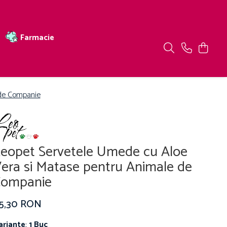
Farmacie
 de Companie
eopet Servetele Umede cu Aloe
era si Matase pentru Animale de
Companie
15,30 RON
ariante
:
1 Buc