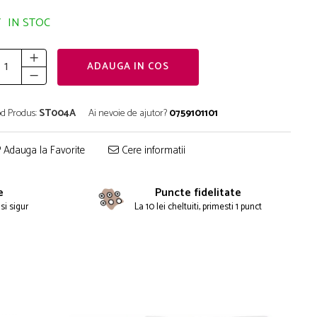
IN STOC
ADAUGA IN COS
d Produs:
ST004A
Ai nevoie de ajutor?
0759101101
Adauga la Favorite
Cere informatii
e
Puncte fidelitate
si sigur
La 10 lei cheltuiti, primesti 1 punct