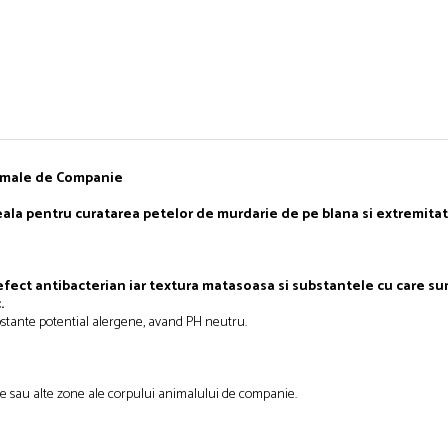
nimale de Companie
la pentru curatarea petelor de murdarie de pe blana si extremitatil
fect antibacterian iar textura matasoasa si substantele cu care sun
.
ubstante potential alergene, avand PH neutru.
iurile sau alte zone ale corpului animalului de companie.