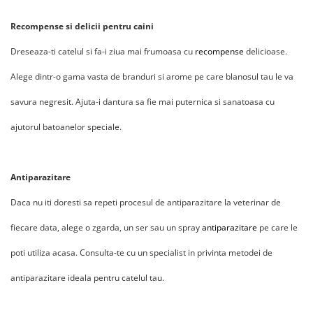
Recompense si delicii pentru caini
Dreseaza-ti catelul si fa-i ziua mai frumoasa cu
recompense
delicioase.
Alege dintr-o gama vasta de branduri si arome pe care blanosul tau le va
savura negresit. Ajuta-i dantura sa fie mai puternica si sanatoasa cu
ajutorul batoanelor speciale.
Antiparazitare
Daca nu iti doresti sa repeti procesul de antiparazitare la veterinar de
fiecare data, alege o zgarda, un ser sau un spray
antiparazitare
pe care le
poti utiliza acasa. Consulta-te cu un specialist in privinta metodei de
antiparazitare ideala pentru catelul tau.