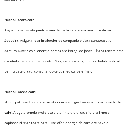
Hrana uscata caini
Alege hrana uscata pentru caini de toate varstele si marimile de pe
Zoopoint. Asigura-le animalutelor de companie o viata sanatoasa, o
dantura puternica si energie pentru ore intregi de joaca. Hrana uscata este
esentiala in dieta oricarui catel. Asigura-te ca alegi tipul de bobite potrivit
pentru catelul tau, consultandu-te cu medicul veterinar.
Hrana umeda caini
Niciun patruped nu poate rezista unei portii gustoase de
hrana umeda de
caini
. Alege aromele preferate ale animalutului tau si ofera-i mese
copioase si hranitoare care ii vor oferi energia de care are nevoie.