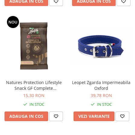
ADAUGA IN COS
ADAUGA IN COS
NOU
Natures Protection Lifestyle
Leopet Zgarda Impermeabila
Snack GF Complete
Oxford
Development pentru Catei
15,30 RON
39,78 RON
Juniori cu Somon
IN STOC
IN STOC
ADAUGA IN COS
VEZI VARIANTE