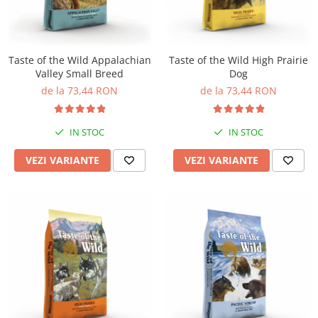
Pro Science
Brit Care
Decent
Brit Premium
Brit Premium
Acana
Brit Care
Orijen
Taste of the Wild Appalachian
Taste of the Wild High Prairie
Valley Small Breed
Dog
Acana
Hill's
de la 73,44 RON
de la 73,44 RON
Pro Plan
Pro Plan
Dog Food
Platinum
Orijen
Josera
IN STOC
IN STOC
Hill's
Applaws
VEZI VARIANTE
VEZI VARIANTE
Josera
Cat Chow
Platinum
Hrana Umeda Pisici
Dog Chow
Royal Canin
Hrana Umeda Caini
Applaws
Naturo
BonaCibo
Taste of the Wild
Naturo
Isegrim
Cherie
Inaba Churu
Ciao Inaba