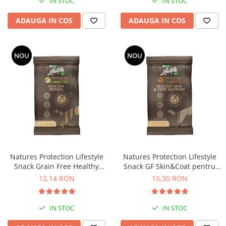
IN STOC
IN STOC
ADAUGA IN COS
ADAUGA IN COS
NOU
NOU
Natures Protection Lifestyle
Natures Protection Lifestyle
Snack Grain Free Healthy
Snack GF Skin&Coat pentru
Motion All Breed Dogs cu
Caini Adulti cu Somon
12,14 RON
15,30 RON
Peste Alb
IN STOC
IN STOC