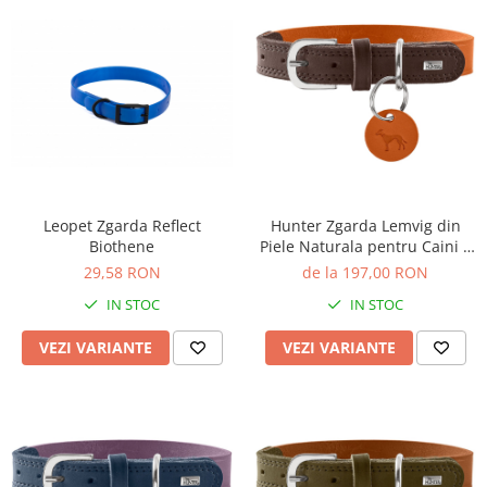
Leopet Zgarda Reflect
Hunter Zgarda Lemvig din
Biothene
Piele Naturala pentru Caini S
40 Cm
29,58 RON
de la 197,00 RON
IN STOC
IN STOC
VEZI VARIANTE
VEZI VARIANTE