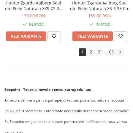
Hunter Zgarda Aalborg Soul
Hunter Zgarda Aalborg Soul
din Piele Naturala XXS-XS 25
din Piele Naturala XS-S 35 Cm
Cm
130,00 RON
159,00 RON
IN STOC
IN STOC
VEZI VARIANTE
VEZI VARIANTE
1
2
3
63
...
Zoopoint - Tot ce ai nevoie pentru patrupedul tau
Ai nevoie de hrana pentru patrupedul tau sau poate tocmai ce ai adoptat
un puiut si iti doresti sa ii oferi toate accesoriile necesare si hrana potrivita?
Pe Zoopoint vei gasi tot ce ai nevoie pentru caini, indiferent de rasa, varsta
sau talia lor.