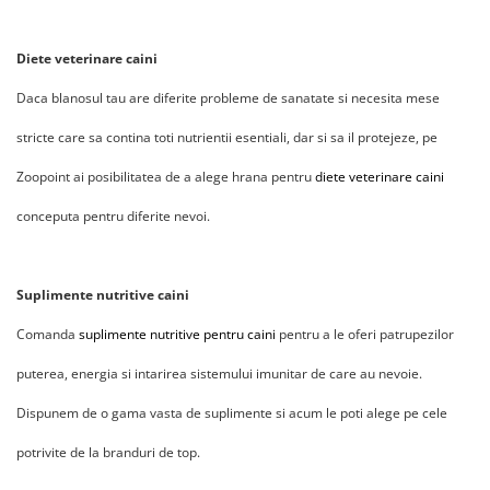
Diete veterinare caini
Daca blanosul tau are diferite probleme de sanatate si necesita mese
stricte care sa contina toti nutrientii esentiali, dar si sa il protejeze, pe
Zoopoint ai posibilitatea de a alege hrana pentru
diete veterinare caini
conceputa pentru diferite nevoi.
Suplimente nutritive caini
Comanda
suplimente nutritive pentru caini
pentru a le oferi patrupezilor
puterea, energia si intarirea sistemului imunitar de care au nevoie.
Dispunem de o gama vasta de suplimente si acum le poti alege pe cele
potrivite de la branduri de top.