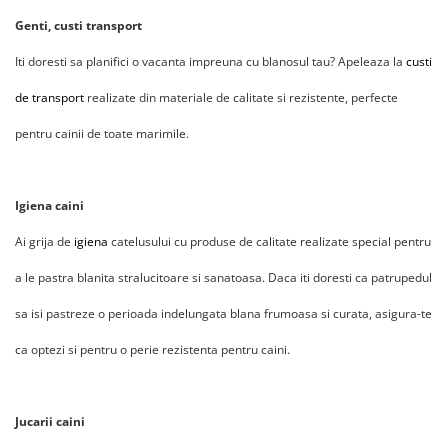
Genti, custi transport
Iti doresti sa planifici o vacanta impreuna cu blanosul tau? Apeleaza la
custi
de transport
realizate din materiale de calitate si rezistente, perfecte
pentru cainii de toate marimile.
Igiena caini
Ai grija de
igiena
catelusului cu produse de calitate realizate special pentru
a le pastra blanita stralucitoare si sanatoasa. Daca iti doresti ca patrupedul
sa isi pastreze o perioada indelungata blana frumoasa si curata, asigura-te
ca optezi si pentru o perie rezistenta pentru caini.
Jucarii caini