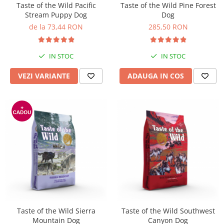
Taste of the Wild Pacific
Taste of the Wild Pine Forest
Bult
Diete Veterinare Caini
Stream Puppy Dog
Dog
Araton
de la 73,44 RON
285,50 RON
Suplimente Nutritive Caini
Lovely Hunter
Cosuri, Culcusuri si Perne
Igiena Pisici
IN STOC
IN STOC
Covorase Absorbante
Igiena Casei
Lese, zgarzi si hamuri
VEZI VARIANTE
ADAUGA IN COS
Sampoane si Balsamuri
Recompense si Delicii pentru Caini
Igiena Auriculara
Igiena Oculara
Lapte pentru Caini
Articole Periaj
Hainute Caini
Forfecute si Clesti
Jucarii Caini
Igiena Orala si Dentara
Educare si Dresaj
Igiena Blana si Piele
Genti, Custi Transport
Lapte pentru Pisici
Castroane, Boluri si Accesorii
Suplimente Nutritive Pisici
Fantani si Adapatoare
Recompense si Delicii pentru Pisici
Taste of the Wild Sierra
Taste of the Wild Southwest
Antiparazitare
Cosuri, Culcusuri si Perne
Mountain Dog
Canyon Dog