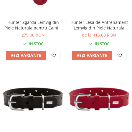
Hunter Zgarda Lemvig din
Hunter Lesa de Antrenament
Piele Naturala pentru Caini L
Lemvig din Piele Naturala
65 Cm
1.5/200 Cm
279,00 RON
de la 415,00 RON
IN STOC
IN STOC
VEZI VARIANTE
VEZI VARIANTE