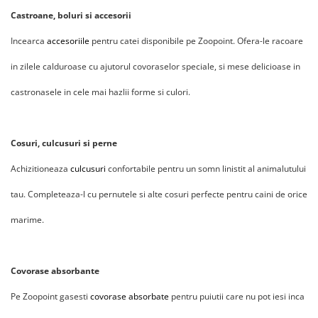
Castroane, boluri si accesorii
Incearca
accesoriile
pentru catei disponibile pe Zoopoint. Ofera-le racoare
in zilele calduroase cu ajutorul covoraselor speciale, si mese delicioase in
castronasele in cele mai hazlii forme si culori.
Cosuri, culcusuri si perne
Achizitioneaza
culcusuri
confortabile pentru un somn linistit al animalutului
tau. Completeaza-l cu pernutele si alte cosuri perfecte pentru caini de orice
marime.
Covorase absorbante
Pe Zoopoint gasesti
covorase absorbate
pentru puiutii care nu pot iesi inca