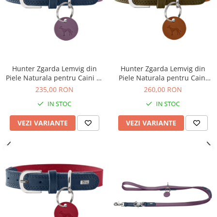
Hunter Zgarda Lemvig din
Hunter Zgarda Lemvig din
Piele Naturala pentru Caini S-
Piele Naturala pentru Caini
M 50 Cm
M-L 60 Cm
235,00 RON
260,00 RON
IN STOC
IN STOC
VEZI VARIANTE
VEZI VARIANTE