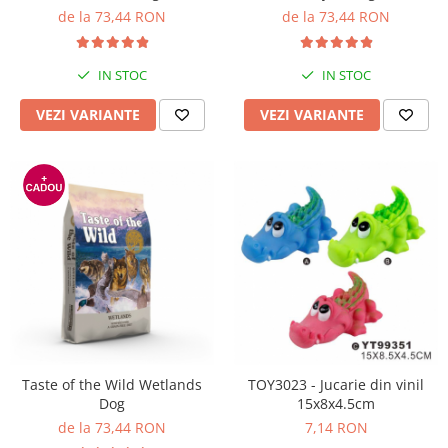
Solutii educative si antistres
Sisaluri si Ansambluri de Joaca
de la 73,44 RON
de la 73,44 RON
Pisici
Hrana Raw
Nisip, Silicat si Asternuturi pentru
IN STOC
IN STOC
Pisici
VEZI VARIANTE
VEZI VARIANTE
Litiere si Accesorii
Jucarii Pisici
Genti, Custi Transport
Castroane, Boluri si Accesorii
Antiparazitare
Solutii educative si antistres
Lese, zgarzi si hamuri
Diete Veterinare Pisici
Taste of the Wild Wetlands
TOY3023 - Jucarie din vinil
Dog
15x8x4.5cm
de la 73,44 RON
7,14 RON