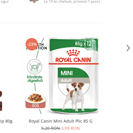
 sigur
La 10 lei cheltuiti, primesti 1 punct
-23%
NOU
rip 80g
Royal Canin Mini Adult Plic 85 G
Superior Car
Umeda cu Iep
5,20 RON
3,99 RON