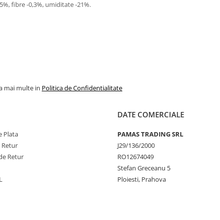
-5%, fibre -0,3%, umiditate -21%.
la mai multe in
Politica de Confidentialitate
DATE COMERCIALE
 Plata
PAMAS TRADING SRL
e Retur
J29/136/2000
de Retur
RO12674049
Stefan Greceanu 5
L
Ploiesti, Prahova