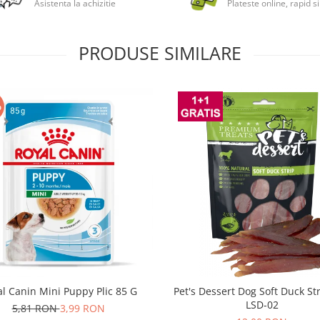
Asistenta la achizitie
Plateste online, rapid si
PRODUSE SIMILARE
%
l Canin Mini Puppy Plic 85 G
Pet's Dessert Dog Soft Duck St
LSD-02
5,81 RON
3,99 RON