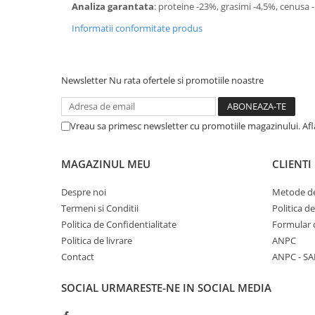
Analiza garantata
: proteine -23%, grasimi -4,5%, cenusa 
Solutii educative si antistres
Sisaluri si Ansambluri de Joaca
Pisici
Informatii conformitate produs
Hrana Raw
Nisip, Silicat si Asternuturi pentru
Pisici
Newsletter
Nu rata ofertele si promotiile noastre
Litiere si Accesorii
Jucarii Pisici
Genti, Custi Transport
Vreau sa primesc newsletter cu promotiile magazinului. Af
Castroane, Boluri si Accesorii
MAGAZINUL MEU
CLIENTI
Antiparazitare
Solutii educative si antistres
Despre noi
Metode de
Termeni si Conditii
Politica d
Lese, zgarzi si hamuri
Politica de Confidentialitate
Formular 
Diete Veterinare Pisici
Politica de livrare
ANPC
Contact
ANPC - SA
SOCIAL
URMARESTE-NE IN SOCIAL MEDIA