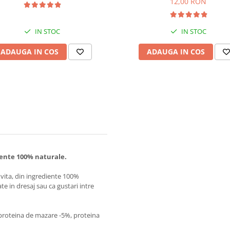
12,00 RON
IN STOC
IN STOC
ADAUGA IN COS
ADAUGA IN COS
ente 100% naturale.
vita, din ingrediente 100%
e in dresaj sau ca gustari intre
proteina de mazare -5%, proteina