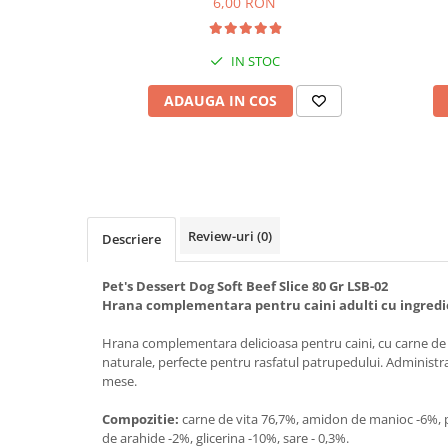
6,00 RON
Bult
Diete Veterinare Caini
Araton
Suplimente Nutritive Caini
IN STOC
Lovely Hunter
Cosuri, Culcusuri si Perne
Igiena Pisici
ADAUGA IN COS
Covorase Absorbante
Igiena Casei
Lese, zgarzi si hamuri
Sampoane si Balsamuri
Recompense si Delicii pentru Caini
Igiena Auriculara
Igiena Oculara
Lapte pentru Caini
Articole Periaj
Review-uri
(0)
Descriere
Hainute Caini
Forfecute si Clesti
Jucarii Caini
Igiena Orala si Dentara
Pet's Dessert Dog Soft Beef Slice 80 Gr LSB-02
Educare si Dresaj
Hrana complementara pentru caini adulti cu ingredi
Igiena Blana si Piele
Genti, Custi Transport
Lapte pentru Pisici
Hrana complementara delicioasa pentru caini, cu carne de 
naturale, perfecte pentru rasfatul patrupedului. Administrat
Castroane, Boluri si Accesorii
Suplimente Nutritive Pisici
mese.
Fantani si Adapatoare
Recompense si Delicii pentru Pisici
Compozitie:
carne de vita 76,7%, amidon de manioc -6%, 
Antiparazitare
Cosuri, Culcusuri si Perne
de arahide -2%, glicerina -10%, sare - 0,3%.