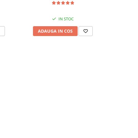
IN STOC
ADAUGA IN COS
ADAU