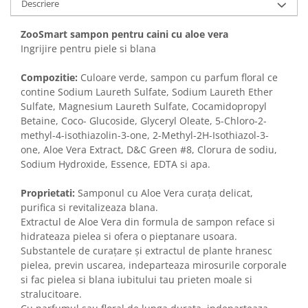
Descriere
Solutii educative si antistres
Sisaluri si Ansambluri de Joaca
Pisici
Hrana Raw
ZooSmart sampon pentru caini cu aloe vera
Nisip, Silicat si Asternuturi pentru
Ingrijire pentru piele si blana
Pisici
Compozitie:
Culoare verde, sampon cu parfum floral ce
Litiere si Accesorii
contine Sodium Laureth Sulfate, Sodium Laureth Ether
Jucarii Pisici
Sulfate, Magnesium Laureth Sulfate, Cocamidopropyl
Betaine, Coco- Glucoside, Glyceryl Oleate, 5-Chloro-2-
Genti, Custi Transport
methyl-4-isothiazolin-3-one, 2-Methyl-2H-Isothiazol-3-
Castroane, Boluri si Accesorii
one, Aloe Vera Extract, D&C Green #8, Clorura de sodiu,
Sodium Hydroxide, Essence, EDTA si apa.
Antiparazitare
Solutii educative si antistres
Proprietati:
Samponul cu Aloe Vera curața delicat,
purifica si revitalizeaza blana.
Lese, zgarzi si hamuri
Extractul de Aloe Vera din formula de sampon reface si
Diete Veterinare Pisici
hidrateaza pielea si ofera o pieptanare usoara.
Substantele de curațare și extractul de plante hranesc
pielea, previn uscarea, indeparteaza mirosurile corporale
si fac pielea si blana iubitului tau prieten moale si
stralucitoare.