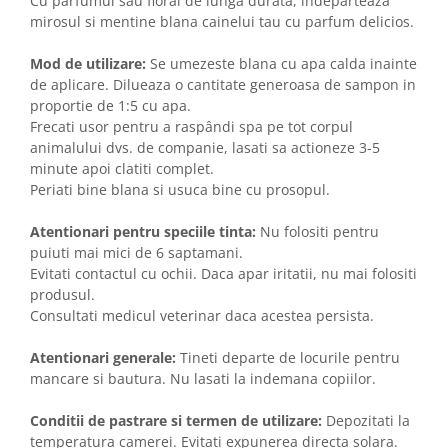
Cu parfumul sau floral de lunga durata, indeparteaza
mirosul si mentine blana cainelui tau cu parfum delicios.
Mod de utilizare:
Se umezeste blana cu apa calda inainte
de aplicare. Dilueaza o cantitate generoasa de sampon in
proportie de 1:5 cu apa.
Frecati usor pentru a raspândi spa pe tot corpul
animalului dvs. de companie, lasati sa actioneze 3-5
minute apoi clatiti complet.
Periati bine blana si usuca bine cu prosopul.
Atentionari pentru speciile tinta:
Nu folositi pentru
puiuti mai mici de 6 saptamani.
Evitati contactul cu ochii. Daca apar iritatii, nu mai folositi
produsul.
Consultati medicul veterinar daca acestea persista.
Atentionari generale:
Tineti departe de locurile pentru
mancare si bautura. Nu lasati la indemana copiilor.
Conditii de pastrare si termen de utilizare:
Depozitati la
temperatura camerei. Evitati expunerea directa solara.