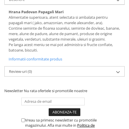
Solutii educative si antistres
Sisaluri si Ansambluri de Joaca
Pisici
Hrana Padovan Papagali Mari
Hrana Raw
Alimentatie superioara, atent selectata si ambalata pentru
Nisip, Silicat si Asternuturi pentru
papagali mari ( jako, amazonian, marele alexander, ara).
Pisici
Contine seminte de floarea soarelui, seminte de dovleac, banane,
Litiere si Accesorii
mere, alune de padure, alune de pamant, produse de origine
vegetala, verdeturi, substante minerale, uleiuri si grasimi.
Jucarii Pisici
Pe langa acest meniu se mai pot administra si fructe confiate,
batoane, biscuiti.
Genti, Custi Transport
Informatii conformitate produs
Castroane, Boluri si Accesorii
Antiparazitare
Review-uri
(0)
Solutii educative si antistres
Lese, zgarzi si hamuri
Newsletter
Nu rata ofertele si promotiile noastre
Diete Veterinare Pisici
Vreau sa primesc newsletter cu promotiile
magazinului. Afla mai multe in
Politica de