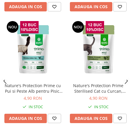
ADAUGA IN COS
ADAUGA IN COS
NOU
NOU
Nature's Protection Prime cu
Nature's Protection Prime
Pui si Peste Alb pentru Pisici
Sterilised Cat cu Curcan,
85 Gr
Fazan si Merisoare 85 Gr
4,90 RON
4,90 RON
IN STOC
IN STOC
ADAUGA IN COS
ADAUGA IN COS