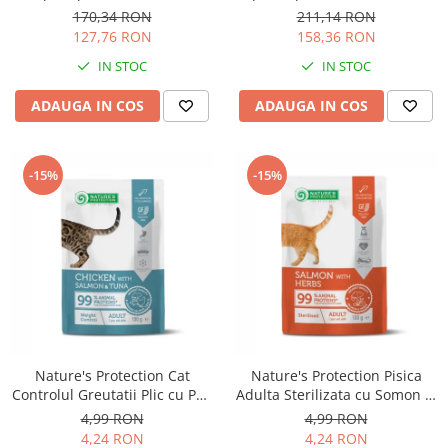
Solutii educative si antistres
Sisaluri si Ansambluri de Joaca
170,34 RON
211,14 RON
Pisici
127,76 RON
158,36 RON
Hrana Raw
Nisip, Silicat si Asternuturi pentru
IN STOC
IN STOC
Pisici
ADAUGA IN COS
ADAUGA IN COS
Litiere si Accesorii
Jucarii Pisici
-15%
-15%
Genti, Custi Transport
Castroane, Boluri si Accesorii
Antiparazitare
Solutii educative si antistres
Lese, zgarzi si hamuri
Diete Veterinare Pisici
Nature's Protection Cat
Nature's Protection Pisica
Controlul Greutatii Plic cu Pui,
Adulta Sterilizata cu Somon si
Somon si Ton 100 G
Ierburi 100 Gr
4,99 RON
4,99 RON
4,24 RON
4,24 RON