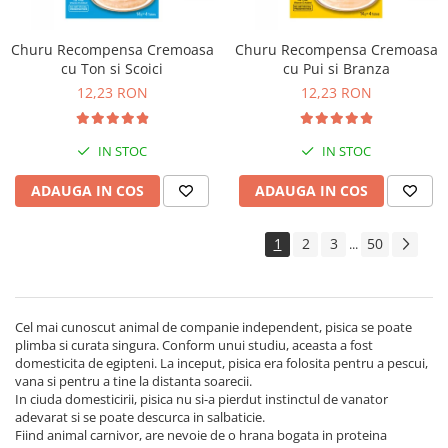
Churu Recompensa Cremoasa
Churu Recompensa Cremoasa
cu Ton si Scoici
cu Pui si Branza
12,23 RON
12,23 RON
IN STOC
IN STOC
ADAUGA IN COS
ADAUGA IN COS
1
2
3
50
...
Cel mai cunoscut animal de companie independent, pisica se poate
plimba si curata singura. Conform unui studiu, aceasta a fost
domesticita de egipteni. La inceput, pisica era folosita pentru a pescui,
vana si pentru a tine la distanta soarecii.
In ciuda domesticirii, pisica nu si-a pierdut instinctul de vanator
adevarat si se poate descurca in salbaticie.
Fiind animal carnivor, are nevoie de o hrana bogata in proteina