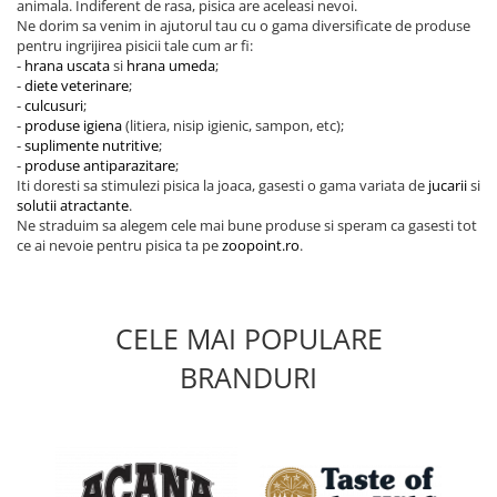
animala. Indiferent de rasa, pisica are aceleasi nevoi.
Ne dorim sa venim in ajutorul tau cu o gama diversificate de produse
pentru ingrijirea pisicii tale cum ar fi:
-
hrana uscata
si
hrana umeda
;
-
diete veterinare
;
-
culcusuri
;
-
produse igiena
(litiera, nisip igienic, sampon, etc);
-
suplimente nutritive
;
-
produse antiparazitare
;
Iti doresti sa stimulezi pisica la joaca, gasesti o gama variata de
jucarii
si
solutii atractante
.
Ne straduim sa alegem cele mai bune produse si speram ca gasesti tot
ce ai nevoie pentru pisica ta pe
zoopoint.ro
.
CELE MAI POPULARE
BRANDURI