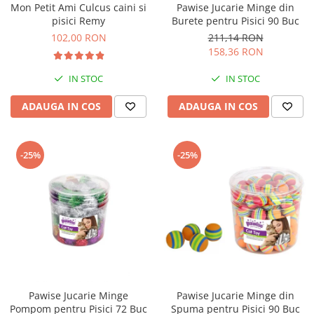
Mon Petit Ami Culcus caini si
Pawise Jucarie Minge din
Bult
Diete Veterinare Caini
pisici Remy
Burete pentru Pisici 90 Buc
Araton
102,00 RON
211,14 RON
Suplimente Nutritive Caini
Lovely Hunter
158,36 RON
Cosuri, Culcusuri si Perne
Igiena Pisici
IN STOC
IN STOC
Covorase Absorbante
Igiena Casei
Lese, zgarzi si hamuri
ADAUGA IN COS
ADAUGA IN COS
Sampoane si Balsamuri
Recompense si Delicii pentru Caini
Igiena Auriculara
Igiena Oculara
Lapte pentru Caini
-25%
-25%
Articole Periaj
Hainute Caini
Forfecute si Clesti
Jucarii Caini
Igiena Orala si Dentara
Educare si Dresaj
Igiena Blana si Piele
Genti, Custi Transport
Lapte pentru Pisici
Castroane, Boluri si Accesorii
Suplimente Nutritive Pisici
Fantani si Adapatoare
Recompense si Delicii pentru Pisici
Pawise Jucarie Minge
Pawise Jucarie Minge din
Antiparazitare
Cosuri, Culcusuri si Perne
Pompom pentru Pisici 72 Buc
Spuma pentru Pisici 90 Buc