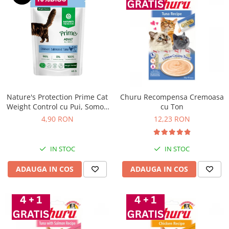
Nature's Protection Prime Cat
Churu Recompensa Cremoasa
Weight Control cu Pui, Somon
cu Ton
si Ton 85 Gr
4,90 RON
12,23 RON
IN STOC
IN STOC
ADAUGA IN COS
ADAUGA IN COS