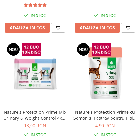
IN STOC
IN STOC
ADAUGA IN COS
ADAUGA IN COS
NOU
NOU
Nature's Protection Prime Mix
Nature's Protection Prime cu
Urinary & Weight Control 4x85
Somon si Pastrav pentru Pisici
Gr
Sterilizate 85 Gr
18,00 RON
4,90 RON
IN STOC
IN STOC