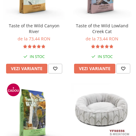
Pro Science
Brit Care
Decent
Brit Premium
Brit Premium
Acana
Brit Care
Orijen
Taste of the Wild Canyon
Taste of the Wild Lowland
River
Creek Cat
Acana
Hill's
de la 73,44 RON
de la 73,44 RON
Pro Plan
Pro Plan
Dog Food
Platinum
Orijen
Josera
IN STOC
IN STOC
Hill's
Applaws
VEZI VARIANTE
VEZI VARIANTE
Josera
Cat Chow
Platinum
Hrana Umeda Pisici
Dog Chow
Royal Canin
Hrana Umeda Caini
Applaws
Naturo
BonaCibo
Taste of the Wild
Naturo
Isegrim
Cherie
Inaba Churu
Ciao Inaba