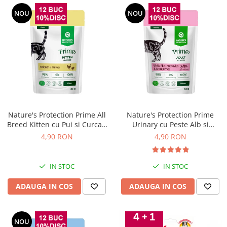
NOU
NOU
Nature's Protection Prime All
Nature's Protection Prime
Breed Kitten cu Pui si Curcan
Urinary cu Peste Alb si
85 Gr
Merisoare pentru Pisici 85 Gr
4,90 RON
4,90 RON
IN STOC
IN STOC
ADAUGA IN COS
ADAUGA IN COS
NOU