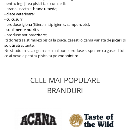
pentru ingrijirea pisicii tale cum ar fi:
-
hrana uscata
si
hrana umeda
;
-
diete veterinare
;
-
culcusuri
;
-
produse igiena
(litiera, nisip igienic, sampon, etc);
-
suplimente nutritive
;
-
produse antiparazitare
;
Iti doresti sa stimulezi pisica la joaca, gasesti o gama variata de
jucarii
si
solutii atractante
.
Ne straduim sa alegem cele mai bune produse si speram ca gasesti tot
ce ai nevoie pentru pisica ta pe
zoopoint.ro
.
CELE MAI POPULARE
BRANDURI