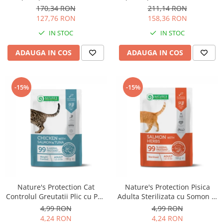
Solutii educative si antistres
Sisaluri si Ansambluri de Joaca
170,34 RON
211,14 RON
Pisici
127,76 RON
158,36 RON
Hrana Raw
Nisip, Silicat si Asternuturi pentru
IN STOC
IN STOC
Pisici
ADAUGA IN COS
ADAUGA IN COS
Litiere si Accesorii
Jucarii Pisici
-15%
-15%
Genti, Custi Transport
Castroane, Boluri si Accesorii
Antiparazitare
Solutii educative si antistres
Lese, zgarzi si hamuri
Diete Veterinare Pisici
Nature's Protection Cat
Nature's Protection Pisica
Controlul Greutatii Plic cu Pui,
Adulta Sterilizata cu Somon si
Somon si Ton 100 G
Ierburi 100 Gr
4,99 RON
4,99 RON
4,24 RON
4,24 RON