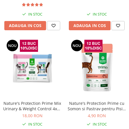
IN STOC
IN STOC
ADAUGA IN COS
ADAUGA IN COS
NOU
NOU
Nature's Protection Prime Mix
Nature's Protection Prime cu
Urinary & Weight Control 4x85
Somon si Pastrav pentru Pisici
Gr
Sterilizate 85 Gr
18,00 RON
4,90 RON
IN STOC
IN STOC