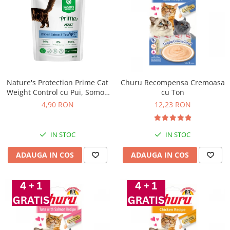
Nature's Protection Prime Cat
Churu Recompensa Cremoasa
Weight Control cu Pui, Somon
cu Ton
si Ton 85 Gr
4,90 RON
12,23 RON
IN STOC
IN STOC
ADAUGA IN COS
ADAUGA IN COS