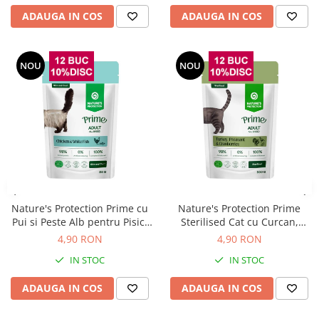
ADAUGA IN COS
ADAUGA IN COS
NOU
NOU
Nature's Protection Prime cu
Nature's Protection Prime
Pui si Peste Alb pentru Pisici
Sterilised Cat cu Curcan,
85 Gr
Fazan si Merisoare 85 Gr
4,90 RON
4,90 RON
IN STOC
IN STOC
ADAUGA IN COS
ADAUGA IN COS