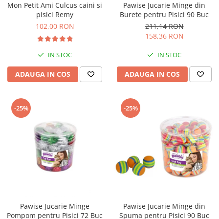
Mon Petit Ami Culcus caini si
Pawise Jucarie Minge din
Bult
Diete Veterinare Caini
pisici Remy
Burete pentru Pisici 90 Buc
Araton
102,00 RON
211,14 RON
Suplimente Nutritive Caini
Lovely Hunter
158,36 RON
Cosuri, Culcusuri si Perne
Igiena Pisici
IN STOC
IN STOC
Covorase Absorbante
Igiena Casei
Lese, zgarzi si hamuri
ADAUGA IN COS
ADAUGA IN COS
Sampoane si Balsamuri
Recompense si Delicii pentru Caini
Igiena Auriculara
Igiena Oculara
Lapte pentru Caini
-25%
-25%
Articole Periaj
Hainute Caini
Forfecute si Clesti
Jucarii Caini
Igiena Orala si Dentara
Educare si Dresaj
Igiena Blana si Piele
Genti, Custi Transport
Lapte pentru Pisici
Castroane, Boluri si Accesorii
Suplimente Nutritive Pisici
Fantani si Adapatoare
Recompense si Delicii pentru Pisici
Pawise Jucarie Minge
Pawise Jucarie Minge din
Antiparazitare
Cosuri, Culcusuri si Perne
Pompom pentru Pisici 72 Buc
Spuma pentru Pisici 90 Buc