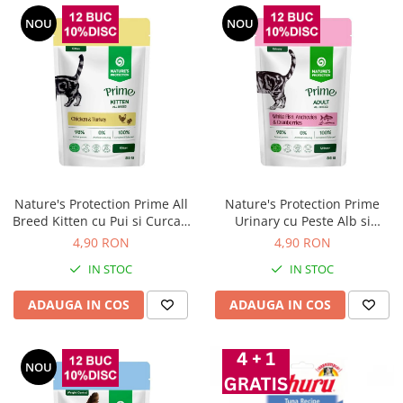
NOU
NOU
Nature's Protection Prime All
Nature's Protection Prime
Breed Kitten cu Pui si Curcan
Urinary cu Peste Alb si
85 Gr
Merisoare pentru Pisici 85 Gr
4,90 RON
4,90 RON
IN STOC
IN STOC
ADAUGA IN COS
ADAUGA IN COS
NOU