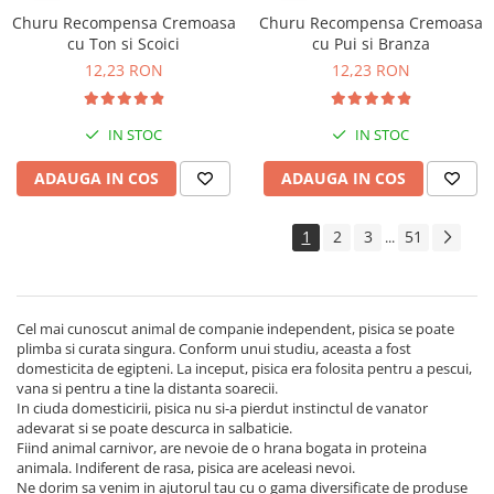
Churu Recompensa Cremoasa
Churu Recompensa Cremoasa
cu Ton si Scoici
cu Pui si Branza
12,23 RON
12,23 RON
IN STOC
IN STOC
ADAUGA IN COS
ADAUGA IN COS
1
2
3
51
...
Cel mai cunoscut animal de companie independent, pisica se poate
plimba si curata singura. Conform unui studiu, aceasta a fost
domesticita de egipteni. La inceput, pisica era folosita pentru a pescui,
vana si pentru a tine la distanta soarecii.
In ciuda domesticirii, pisica nu si-a pierdut instinctul de vanator
adevarat si se poate descurca in salbaticie.
Fiind animal carnivor, are nevoie de o hrana bogata in proteina
animala. Indiferent de rasa, pisica are aceleasi nevoi.
Ne dorim sa venim in ajutorul tau cu o gama diversificate de produse