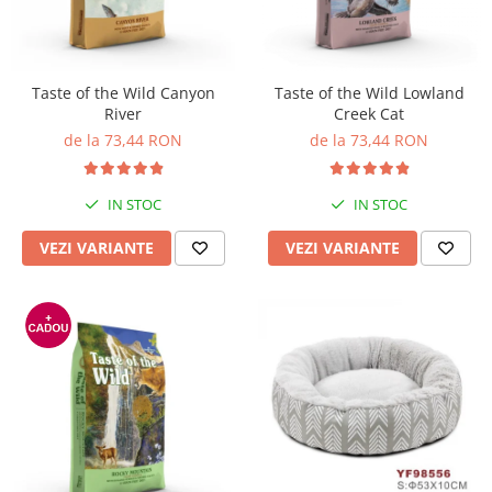
Pro Science
Brit Care
Decent
Brit Premium
Brit Premium
Acana
Brit Care
Orijen
Taste of the Wild Canyon
Taste of the Wild Lowland
River
Creek Cat
Acana
Hill's
de la 73,44 RON
de la 73,44 RON
Pro Plan
Pro Plan
Dog Food
Platinum
Orijen
Josera
IN STOC
IN STOC
Hill's
Applaws
VEZI VARIANTE
VEZI VARIANTE
Josera
Cat Chow
Platinum
Hrana Umeda Pisici
Dog Chow
Royal Canin
Hrana Umeda Caini
Applaws
Naturo
BonaCibo
Taste of the Wild
Naturo
Isegrim
Cherie
Inaba Churu
Ciao Inaba