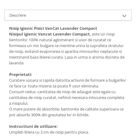
Solutii educative si antistres
Sisaluri si Ansambluri de Joaca
Pisici
Hrana Raw
Descriere
Nisip, Silicat si Asternuturi pentru
Pisici
Nisip Igienic Pisici VanCat Lavander Compact
Nisipul igienic Vancat Lavender Compact,
este un nisip
Litiere si Accesorii
bentonitic 100% natural aglomerant si usor de curatat ce
Jucarii Pisici
formeaza un mic bulgare ce mentine urina la suprafata stratului
de nisip, evitand evaporarea si aparitia mirosurilor neplacute si
Genti, Custi Transport
mentinand baza litierei curata. Lasa in urma o aroma discreta de
lavanda.
Castroane, Boluri si Accesorii
Antiparazitare
Proprietati:
Curatare usoara si rapida datorita actiunii de formare a bulgarilor
Solutii educative si antistres
ce face ca toata mizeria sa poata fi usor eliminata.
Lese, zgarzi si hamuri
Consum redus: cantitatea de nisip de adaugat este egala cu
cantitatea de nisip curatat, nefiind necesara inlocuirea completa
Diete Veterinare Pisici
a nisipului.
O mare putere de absorbtie: bentonite de calitate superioara ce
pot absorbi 300% din greutatea lor in lichide.
Instructiuni de utilizare:
Umpleti litiera cu 3 cm de nisip pentru pisica.